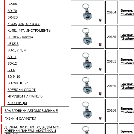
BR-66
Брелок 
BR-70
20164
"Эмбле
BR42B
KL435, 436, 437 & 438
KL451, 447, ИНСТРУМЕНТЫ
Брелок B
20185
LE 1037 (золото)
"Эмбле
LE1213
SD-1, 2, 3, 4
SD-11
Брелок 
20181
"Эмбле
SD-12
SD-6
SD 9, 10
SD7&8 ПЕТЛЯ
Брелок 
20165
"Эмбле
БРЕЛОКИ-СПОРТ
ИГРУШКИ НА ПАНЕЛЬ
КЛЮЧНИЦЫ
Брелок 
20166
БРЫЗГОВИКИ АВТОМОБИЛЬНЫЕ
"Эмбле
ГУБКИ И САЛФЕТКИ
ДЕРЖАТЕЛИ И ПРОВОДА ДЛЯ МОБ,
КОВРИКИ ПАНЕЛИ, АКУСТИКА И
Брелок 