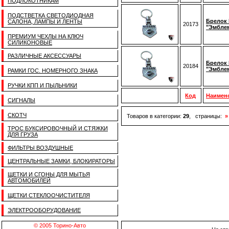
ПОДЛОКОТНИКАМ
ПОДСТВЕТКА СВЕТОДИОДНАЯ
Брелок 
САЛОНА, ЛАМПЫ И ЛЕНТЫ
20173
"Эмбле
ПРЕМИУМ ЧЕХЛЫ НА КЛЮЧ
СИЛИКОНОВЫЕ
РАЗЛИЧНЫЕ АКСЕССУАРЫ
Брелок 
20184
"Эмбле
РАМКИ ГОС. НОМЕРНОГО ЗНАКА
РУЧКИ КПП И ПЫЛЬНИКИ
Код
Наимен
СИГНАЛЫ
СКОТЧ
Товаров в категории:
29
, страницы:
»
ТРОС БУКСИРОВОЧНЫЙ И СТЯЖКИ
ДЛЯ ГРУЗА
ФИЛЬТРЫ ВОЗДУШНЫЕ
ЦЕНТРАЛЬНЫЕ ЗАМКИ, БЛОКИРАТОРЫ
ЩЕТКИ И СГОНЫ ДЛЯ МЫТЬЯ
АВТОМОБИЛЕЙ
ЩЕТКИ СТЕКЛООЧИСТИТЕЛЯ
ЭЛЕКТРООБОРУДОВАНИЕ
© 2005 Торино-Авто