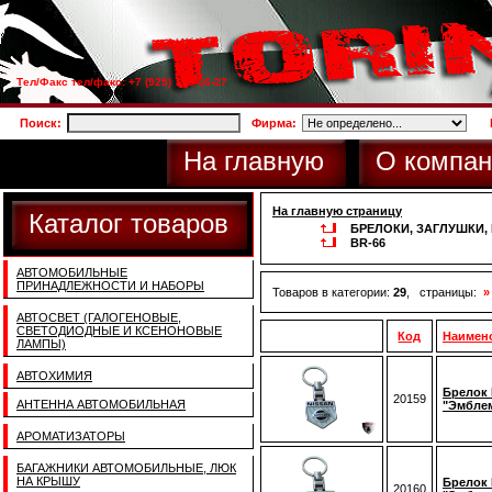
Тел/Факс тел/факс: +7 (925) 733-66-27
Поиск:
Фирма:
На главную
О компан
На главную страницу
Каталог товаров
БРЕЛОКИ, ЗАГЛУШКИ
BR-66
АВТОМОБИЛЬНЫЕ
ПРИНАДЛЕЖНОСТИ И НАБОРЫ
Товаров в категории:
29
, страницы:
»
АВТОСВЕТ (ГАЛОГЕНОВЫЕ,
СВЕТОДИОДНЫЕ И КСЕНОНОВЫЕ
Код
Наимен
ЛАМПЫ)
АВТОХИМИЯ
Брелок 
20159
АНТЕННА АВТОМОБИЛЬНАЯ
"Эмбле
АРОМАТИЗАТОРЫ
БАГАЖНИКИ АВТОМОБИЛЬНЫЕ, ЛЮК
НА КРЫШУ
Брелок 
20160