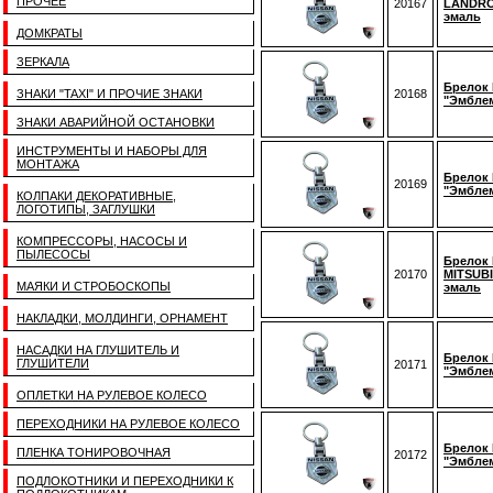
ПРОЧЕЕ
20167
LANDRO
эмаль
ДОМКРАТЫ
ЗЕРКАЛА
Брелок 
ЗНАКИ "TAXI" И ПРОЧИЕ ЗНАКИ
20168
"Эмбле
ЗНАКИ АВАРИЙНОЙ ОСТАНОВКИ
ИНСТРУМЕНТЫ И НАБОРЫ ДЛЯ
МОНТАЖА
Брелок 
20169
"Эмбле
КОЛПАКИ ДЕКОРАТИВНЫЕ,
ЛОГОТИПЫ, ЗАГЛУШКИ
КОМПРЕССОРЫ, НАСОСЫ И
ПЫЛЕСОСЫ
Брелок 
20170
MITSUBI
МАЯКИ И СТРОБОСКОПЫ
эмаль
НАКЛАДКИ, МОЛДИНГИ, ОРНАМЕНТ
НАСАДКИ НА ГЛУШИТЕЛЬ И
Брелок 
ГЛУШИТЕЛИ
20171
"Эмбле
ОПЛЕТКИ НА РУЛЕВОЕ КОЛЕСО
ПЕРЕХОДНИКИ НА РУЛЕВОЕ КОЛЕСО
Брелок 
ПЛЕНКА ТОНИРОВОЧНАЯ
20172
"Эмбле
ПОДЛОКОТНИКИ И ПЕРЕХОДНИКИ К