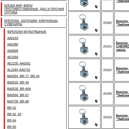
"Эмбле
БЛОКИ ФАР, ФАРЫ
ПРОТИВОТУМАННЫЕ, ДХО И ПРОЧАЯ
ОПТИКА
БРЕЛОКИ, ЗАГЛУШКИ, КЛЮЧНИЦЫ,
Брелок 
20182
СУВЕНИРЫ
"Эмбле
!БРЕЛОКИ МУЛЬТЯШНЫЕ
AA0143
Брелок 
AA0380
20161
CHEVRO
эмаль
AA0809
AE1050
AE1235, AA0301
Брелок 
AL1044, AA0741
20162
"Эмбле
BA0354, BR-77, BR-44
BA0520, BR-40
BA0530, BR-40A
Брелок 
20180
BA0566, BR-67
"Эмбле
BA0739, BR-88
BR-42
BR-62, 63
Брелок 
20163
"Эмбле
BR-64
BR-65