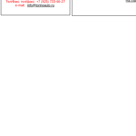
На гл
Тел/Факс тел/факс: +7 (925) 733-66-27
e-mail:
info@torinoauto.ru