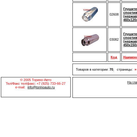
Глушите
спортив
02608
(нержав
460x120
Глушите
спортив
03082
(нержав
450x150
Код
Наимен
Товаров в категории:
70
, страницы:
»
© 2005 Торино-Авто
На гл
Тел/Факс тел/факс: +7 (925) 733-66-27
e-mail:
info@torinoauto.ru