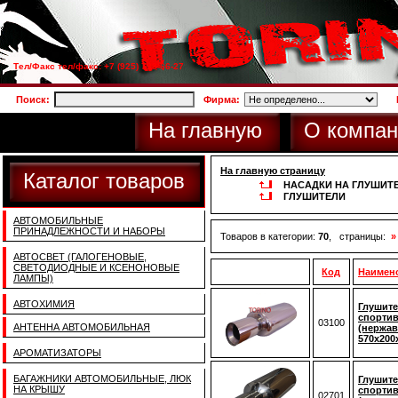
Тел/Факс тел/факс: +7 (925) 733-66-27
Поиск:
Фирма:
На главную
О компан
На главную страницу
Каталог товаров
НАСАДКИ НА ГЛУШИТ
ГЛУШИТЕЛИ
АВТОМОБИЛЬНЫЕ
ПРИНАДЛЕЖНОСТИ И НАБОРЫ
Товаров в категории:
70
, страницы:
»
АВТОСВЕТ (ГАЛОГЕНОВЫЕ,
СВЕТОДИОДНЫЕ И КСЕНОНОВЫЕ
Код
Наимен
ЛАМПЫ)
АВТОХИМИЯ
Глушите
спортив
03100
АНТЕННА АВТОМОБИЛЬНАЯ
(нержав
570x200
АРОМАТИЗАТОРЫ
БАГАЖНИКИ АВТОМОБИЛЬНЫЕ, ЛЮК
Глушите
НА КРЫШУ
спортив
02701