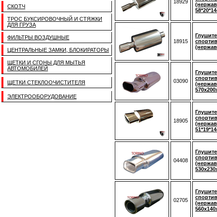
18929
(нержав
СКОТЧ
58*20*1
ТРОС БУКСИРОВОЧНЫЙ И СТЯЖКИ
ДЛЯ ГРУЗА
Глушите
ФИЛЬТРЫ ВОЗДУШНЫЕ
18915
спортив
(нержав
ЦЕНТРАЛЬНЫЕ ЗАМКИ, БЛОКИРАТОРЫ
ЩЕТКИ И СГОНЫ ДЛЯ МЫТЬЯ
АВТОМОБИЛЕЙ
Глушите
спорти
03090
ЩЕТКИ СТЕКЛООЧИСТИТЕЛЯ
(нержав
570x200
ЭЛЕКТРООБОРУДОВАНИЕ
Глушите
спорти
18905
(нержав
51*19*1
Глушите
спортив
04408
(нержав
530x230
Глушите
спортив
02705
(нержав
560x140