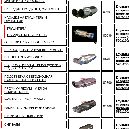
МАЯКИ И СТРОБОСКОПЫ
Глушите
НАКЛАДКИ, МОЛДИНГИ, ОРНАМЕНТ
спортив
02707
(нержав
610x200
НАСАДКИ НА ГЛУШИТЕЛЬ И
ГЛУШИТЕЛИ
ГЛУШИТЕЛИ
Глушите
спорти
НАСАДКИ НА ГЛУШИТЕЛЬ
03099
синий (
570x190
ОПЛЕТКИ НА РУЛЕВОЕ КОЛЕСО
ПЕРЕХОДНИКИ НА РУЛЕВОЕ КОЛЕСО
Глушите
ПЛЕНКА ТОНИРОВОЧНАЯ
спортив
04407
(нержав
570x200
ПОДЛОКОТНИКИ И ПЕРЕХОДНИКИ К
ПОДЛОКОТНИКАМ
ПОДСТВЕТКА СВЕТОДИОДНАЯ
Глушите
САЛОНА, ЛАМПЫ И ЛЕНТЫ
спортив
02700
(нержав
580x210
ПРЕМИУМ ЧЕХЛЫ НА КЛЮЧ
СИЛИКОНОВЫЕ
РАЗЛИЧНЫЕ АКСЕССУАРЫ
Глушите
спортив
04409
РАМКИ ГОС. НОМЕРНОГО ЗНАКА
(нержав
595x180
РУЧКИ КПП И ПЫЛЬНИКИ
СИГНАЛЫ
Глушите
спортив