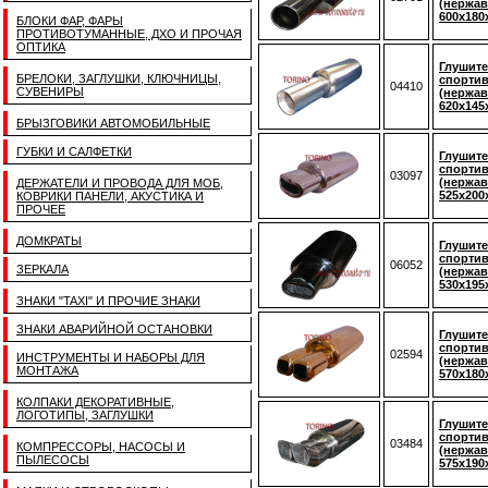
(нержав
600x180
БЛОКИ ФАР, ФАРЫ
ПРОТИВОТУМАННЫЕ, ДХО И ПРОЧАЯ
ОПТИКА
Глушите
БРЕЛОКИ, ЗАГЛУШКИ, КЛЮЧНИЦЫ,
спорти
04410
СУВЕНИРЫ
(нержав
620x145
БРЫЗГОВИКИ АВТОМОБИЛЬНЫЕ
ГУБКИ И САЛФЕТКИ
Глушите
спортив
03097
(нержав
ДЕРЖАТЕЛИ И ПРОВОДА ДЛЯ МОБ,
525x200
КОВРИКИ ПАНЕЛИ, АКУСТИКА И
ПРОЧЕЕ
ДОМКРАТЫ
Глушите
спортив
06052
ЗЕРКАЛА
(нержав
530x195
ЗНАКИ "TAXI" И ПРОЧИЕ ЗНАКИ
ЗНАКИ АВАРИЙНОЙ ОСТАНОВКИ
Глушите
спорти
02594
ИНСТРУМЕНТЫ И НАБОРЫ ДЛЯ
(нержав
МОНТАЖА
570x180
КОЛПАКИ ДЕКОРАТИВНЫЕ,
ЛОГОТИПЫ, ЗАГЛУШКИ
Глушите
спортив
03484
КОМПРЕССОРЫ, НАСОСЫ И
(нержав
ПЫЛЕСОСЫ
575x190