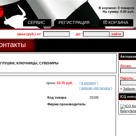
В корзине:
0 товаров
На сумму:
0.00 руб.
СЕРВИС
РЕГИСТРАЦИЯ
КОРЗИНА
Цена (руб.) от:
до:
онтакты
Авториз
АГЛУШКИ, КЛЮЧНИЦЫ, СУВЕНИРЫ
Логин:
Пароль:
Цена:
53.76 руб.
[
в корзину
]
[
версия для печати
]
»
Забыли 
ICQ конс
Код товара
:
20185
Фирма производитель
:
Консульта