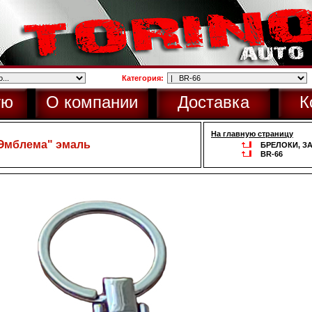
Категория:
ую
О компании
Доставка
К
На главную страницу
 "Эмблема" эмаль
БРЕЛОКИ, З
BR-66