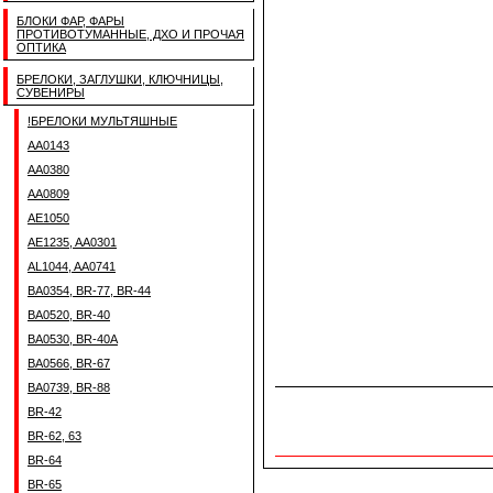
БЛОКИ ФАР, ФАРЫ
ПРОТИВОТУМАННЫЕ, ДХО И ПРОЧАЯ
ОПТИКА
БРЕЛОКИ, ЗАГЛУШКИ, КЛЮЧНИЦЫ,
СУВЕНИРЫ
!БРЕЛОКИ МУЛЬТЯШНЫЕ
AA0143
AA0380
AA0809
AE1050
AE1235, AA0301
AL1044, AA0741
BA0354, BR-77, BR-44
BA0520, BR-40
BA0530, BR-40A
BA0566, BR-67
BA0739, BR-88
BR-42
BR-62, 63
BR-64
BR-65