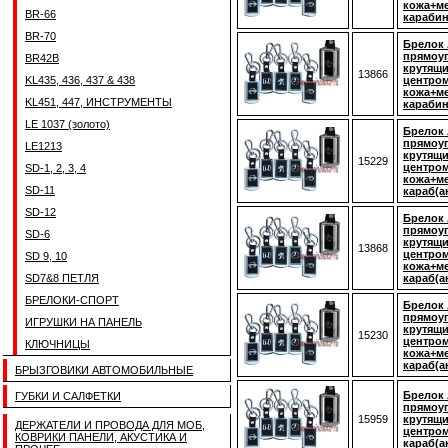
кожа+ме
BR-66
карабин
BR-70
Брелок 
прямоуг
BR42B
крутящ
13866
KL435, 436, 437 & 438
центром
кожа+ме
KL451, 447, ИНСТРУМЕНТЫ
карабин
LE 1037 (золото)
Брелок 
прямоуг
LE1213
крутящ
15229
центром
SD-1, 2, 3, 4
кожа+ме
SD-11
караб(а
SD-12
Брелок
прямоуг
SD-6
крутящ
13868
центром
SD 9, 10
кожа+ме
SD7&8 ПЕТЛЯ
караб(а
БРЕЛОКИ-СПОРТ
Брелок 
прямоуг
ИГРУШКИ НА ПАНЕЛЬ
крутящ
15230
центром
КЛЮЧНИЦЫ
кожа+ме
караб(а
БРЫЗГОВИКИ АВТОМОБИЛЬНЫЕ
Брелок 
ГУБКИ И САЛФЕТКИ
прямоу
15959
крутящ
ДЕРЖАТЕЛИ И ПРОВОДА ДЛЯ МОБ,
центром
КОВРИКИ ПАНЕЛИ, АКУСТИКА И
караб(а