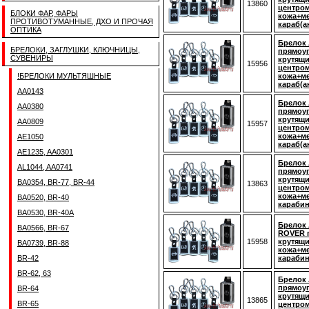
13860
центром
БЛОКИ ФАР, ФАРЫ
кожа+ме
ПРОТИВОТУМАННЫЕ, ДХО И ПРОЧАЯ
караб(а
ОПТИКА
Брелок 
БРЕЛОКИ, ЗАГЛУШКИ, КЛЮЧНИЦЫ,
прямоуг
СУВЕНИРЫ
крутящ
15956
центром
!БРЕЛОКИ МУЛЬТЯШНЫЕ
кожа+ме
караб(а
AA0143
Брелок 
AA0380
прямоуг
крутящ
AA0809
15957
центром
кожа+ме
AE1050
караб(а
AE1235, AA0301
Брелок 
AL1044, AA0741
прямоуг
крутящ
BA0354, BR-77, BR-44
13863
центром
кожа+ме
BA0520, BR-40
карабин
BA0530, BR-40A
Брелок 
BA0566, BR-67
ROVER 
15958
крутящи
BA0739, BR-88
кожа+ме
BR-42
карабин
BR-62, 63
Брелок 
прямоуг
BR-64
крутящ
13865
BR-65
центром