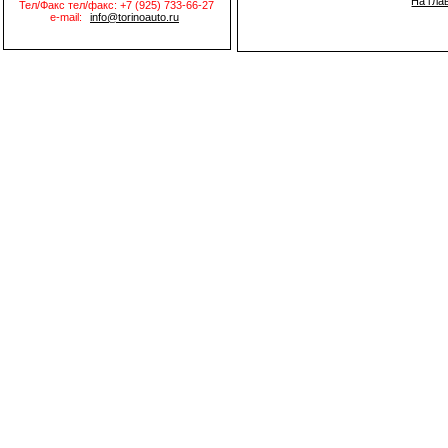
На гла
Тел/Факс тел/факс: +7 (925) 733-66-27
e-mail:
info@torinoauto.ru