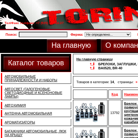
Тел/Факс тел/факс: +7 (925) 733-66-27
Поиск:
Фирма:
На главную
О компан
На главную страницу
Каталог товаров
БРЕЛОКИ, ЗАГЛУШКИ
BA0520, BR-40
АВТОМОБИЛЬНЫЕ
ПРИНАДЛЕЖНОСТИ И НАБОРЫ
Товаров в категории:
14
, страницы:
»
АВТОСВЕТ (ГАЛОГЕНОВЫЕ,
СВЕТОДИОДНЫЕ И КСЕНОНОВЫЕ
Код
Наимен
ЛАМПЫ)
Брелок 
АВТОХИМИЯ
прямоу
крутящ
13792
АНТЕННА АВТОМОБИЛЬНАЯ
центром
кожа+ме
карабин
АРОМАТИЗАТОРЫ
Брелок 
БАГАЖНИКИ АВТОМОБИЛЬНЫЕ, ЛЮК
прямоу
НА КРЫШУ
крутящ