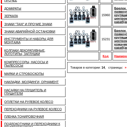
ПРОЧЕЕ
Брелок 
ДОМКРАТЫ
прямоу
15960
крутящ
ЗЕРКАЛА
центром
караб(а
ЗНАКИ "TAXI" И ПРОЧИЕ ЗНАКИ
Брелок 
ЗНАКИ АВАРИЙНОЙ ОСТАНОВКИ
прямоуг
крутящ
ИНСТРУМЕНТЫ И НАБОРЫ ДЛЯ
15231
центром
МОНТАЖА
кожа+ме
караб(а
КОЛПАКИ ДЕКОРАТИВНЫЕ,
ЛОГОТИПЫ, ЗАГЛУШКИ
Код
Наимен
КОМПРЕССОРЫ, НАСОСЫ И
ПЫЛЕСОСЫ
Товаров в категории:
14
, страницы:
»
МАЯКИ И СТРОБОСКОПЫ
НАКЛАДКИ, МОЛДИНГИ, ОРНАМЕНТ
НАСАДКИ НА ГЛУШИТЕЛЬ И
ГЛУШИТЕЛИ
ОПЛЕТКИ НА РУЛЕВОЕ КОЛЕСО
ПЕРЕХОДНИКИ НА РУЛЕВОЕ КОЛЕСО
ПЛЕНКА ТОНИРОВОЧНАЯ
ПОДЛОКОТНИКИ И ПЕРЕХОДНИКИ К