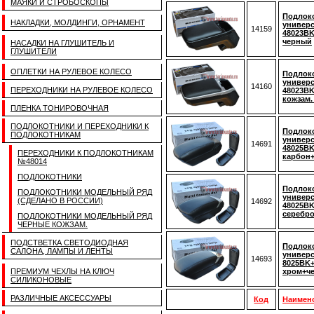
МАЯКИ И СТРОБОСКОПЫ
Подлок
НАКЛАДКИ, МОЛДИНГИ, ОРНАМЕНТ
универ
14159
48023BK
черный
НАСАДКИ НА ГЛУШИТЕЛЬ И
ГЛУШИТЕЛИ
ОПЛЕТКИ НА РУЛЕВОЕ КОЛЕСО
Подлок
универ
14160
ПЕРЕХОДНИКИ НА РУЛЕВОЕ КОЛЕСО
48023BK
кожзам.
ПЛЕНКА ТОНИРОВОЧНАЯ
ПОДЛОКОТНИКИ И ПЕРЕХОДНИКИ К
Подлок
ПОДЛОКОТНИКАМ
универ
14691
48025BK
ПЕРЕХОДНИКИ К ПОДЛОКОТНИКАМ
карбон
№48014
ПОДЛОКОТНИКИ
Подлок
ПОДЛОКОТНИКИ МОДЕЛЬНЫЙ РЯД
универ
(СДЕЛАНО В РОССИИ)
14692
48025BK
серебр
ПОДЛОКОТНИКИ МОДЕЛЬНЫЙ РЯД
ЧЕРНЫЕ КОЖЗАМ.
ПОДСТВЕТКА СВЕТОДИОДНАЯ
Подлок
САЛОНА, ЛАМПЫ И ЛЕНТЫ
универ
14693
8025BK+
ПРЕМИУМ ЧЕХЛЫ НА КЛЮЧ
хром+ч
СИЛИКОНОВЫЕ
РАЗЛИЧНЫЕ АКСЕССУАРЫ
Код
Наимен