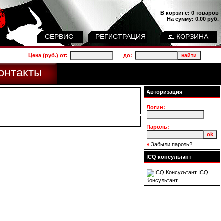
В корзине:
0 товаров
На сумму:
0.00 руб.
СЕРВИС
РЕГИСТРАЦИЯ
КОРЗИНА
Цена (руб.) от:
до:
онтакты
Авторизация
Логин:
Пароль:
»
Забыли пароль?
ICQ консультант
ICQ
Консультант