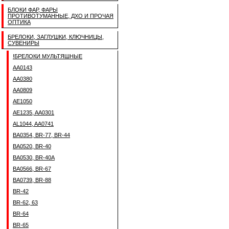
БЛОКИ ФАР, ФАРЫ
ПРОТИВОТУМАННЫЕ, ДХО И ПРОЧАЯ
ОПТИКА
БРЕЛОКИ, ЗАГЛУШКИ, КЛЮЧНИЦЫ,
СУВЕНИРЫ
!БРЕЛОКИ МУЛЬТЯШНЫЕ
AA0143
AA0380
AA0809
AE1050
AE1235, AA0301
AL1044, AA0741
BA0354, BR-77, BR-44
BA0520, BR-40
BA0530, BR-40A
BA0566, BR-67
BA0739, BR-88
BR-42
BR-62, 63
BR-64
BR-65