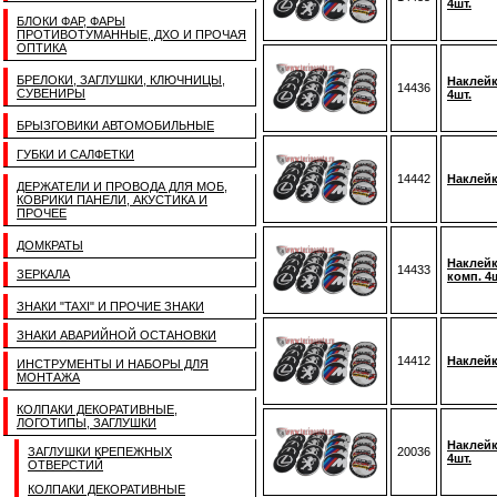
4шт.
БЛОКИ ФАР, ФАРЫ
ПРОТИВОТУМАННЫЕ, ДХО И ПРОЧАЯ
ОПТИКА
БРЕЛОКИ, ЗАГЛУШКИ, КЛЮЧНИЦЫ,
Наклейк
14436
СУВЕНИРЫ
4шт.
БРЫЗГОВИКИ АВТОМОБИЛЬНЫЕ
ГУБКИ И САЛФЕТКИ
14442
Наклейк
ДЕРЖАТЕЛИ И ПРОВОДА ДЛЯ МОБ,
КОВРИКИ ПАНЕЛИ, АКУСТИКА И
ПРОЧЕЕ
ДОМКРАТЫ
Наклейк
14433
ЗЕРКАЛА
комп. 4ш
ЗНАКИ "TAXI" И ПРОЧИЕ ЗНАКИ
ЗНАКИ АВАРИЙНОЙ ОСТАНОВКИ
14412
Наклейк
ИНСТРУМЕНТЫ И НАБОРЫ ДЛЯ
МОНТАЖА
КОЛПАКИ ДЕКОРАТИВНЫЕ,
ЛОГОТИПЫ, ЗАГЛУШКИ
Наклейк
ЗАГЛУШКИ КРЕПЕЖНЫХ
20036
4шт.
ОТВЕРСТИЙ
КОЛПАКИ ДЕКОРАТИВНЫЕ