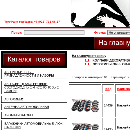
Тел/Факс тел/факс: +7 (925) 733-66-27
Поиск:
Фирма:
На главн
На главную страницу
Каталог товаров
КОЛПАКИ ДЕКОРАТИВ
ЛОГОТИПЫ OR-5, OR-6
АВТОМОБИЛЬНЫЕ
ПРИНАДЛЕЖНОСТИ И НАБОРЫ
Товаров в категории:
93
, страницы:
»
АВТОСВЕТ (ГАЛОГЕНОВЫЕ,
СВЕТОДИОДНЫЕ И КСЕНОНОВЫЕ
Код
Наимен
ЛАМПЫ)
АВТОХИМИЯ
14439
Наклейк
АНТЕННА АВТОМОБИЛЬНАЯ
АРОМАТИЗАТОРЫ
БАГАЖНИКИ АВТОМОБИЛЬНЫЕ, ЛЮК
НА КРЫШУ
Наклейк
14435