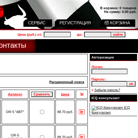
В корзине:
0 товаров
На сумму:
0.00 руб.
СЕРВИС
РЕГИСТРАЦИЯ
КОРЗИНА
Цена (руб.) от:
до:
онтакты
Авторизация
Логин:
Пароль:
Расширенный поиск
»
Забыли пароль?
Артикул
Цена
ICQ консультант
ICQ
OR-5 "ABT"
88.70 руб.
Консультант
OR-5
88.70 руб.