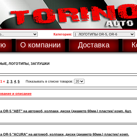
Категория:
ую
О компании
Доставка
К
НЫЕ, ЛОГОТИПЫ, ЗАГЛУШКИ
 1 «
2
,
3
,
4
,
5
Показывать в списке товаров:
ование и описание
а OR-5 "ABT" на автомоб, колпаки, диски (диаметр 60мм.) пластик/ комп. 4шт.
а OR-5 "ACURA" на автомоб, колпаки, диски (диаметр 60мм.) пластик/ комп.