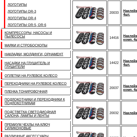
ЛОГОТИПЫ
Наклейк
ЛОГОТИПЫ OR-3
20033
4шт.
ЛОГОТИПЫ OR-4
ЛОГОТИПЫ OR-5, OR-6
КОМПРЕССОРЫ, НАСОСЫ И
Наклейк
ПЫЛЕСОСЫ
14416
комп. 4ш
МАЯКИ И СТРОБОСКОПЫ
НАКЛАДКИ, МОЛДИНГИ, ОРНАМЕНТ
Наклейк
14422
НАСАДКИ НА ГЛУШИТЕЛЬ И
4шт.
ГЛУШИТЕЛИ
ОПЛЕТКИ НА РУЛЕВОЕ КОЛЕСО
ПЕРЕХОДНИКИ НА РУЛЕВОЕ КОЛЕСО
Наклейк
20037
комп. 4ш
ПЛЕНКА ТОНИРОВОЧНАЯ
ПОДЛОКОТНИКИ И ПЕРЕХОДНИКИ К
ПОДЛОКОТНИКАМ
ПОДСТВЕТКА СВЕТОДИОДНАЯ
20032
Наклейк
САЛОНА, ЛАМПЫ И ЛЕНТЫ
ПРЕМИУМ ЧЕХЛЫ НА КЛЮЧ
СИЛИКОНОВЫЕ
РАЗЛИЧНЫЕ АКСЕССУАРЫ