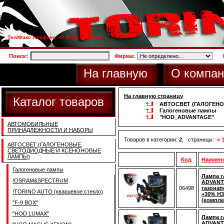
Тел/Факс тел/факс: +7 (925) 733-66-27
Поиск:
Фирма:
На главную
О компан
На главную страницу
Каталог товаров
АВТОСВЕТ (ГАЛОГЕН
Галогеновые лампы
"HOD_ADVANTAGE"
АВТОМОБИЛЬНЫЕ
ПРИНАДЛЕЖНОСТИ И НАБОРЫ
Товаров в категории:
2
, страницы:
» 
АВТОСВЕТ (ГАЛОГЕНОВЫЕ,
СВЕТОДИОДНЫЕ И КСЕНОНОВЫЕ
ЛАМПЫ)
Код
Наимен
Галогеновые лампы
Лампа г
!OSRAM&SPECTRUM
ADVANT
06498
газонап
!TORINO AUTO (кварцевое стекло)
+30% H3
(компле
"F-9 BOX"
"HOD LUMAX"
Лампа г
ADVANT