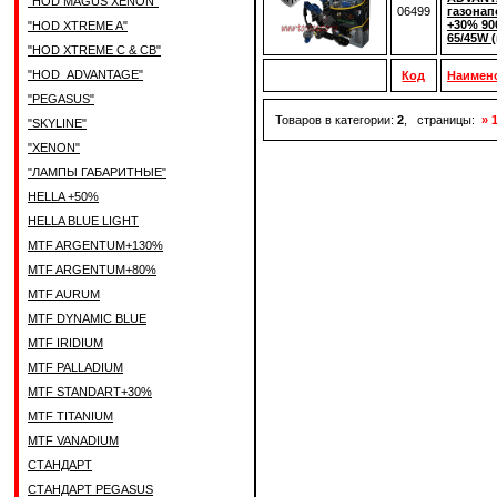
"HOD MAGUS XENON"
06499
газонап
+30% 90
"HOD XTREME A"
65/45W 
"HOD XTREME C & CB"
"HOD_ADVANTAGE"
Код
Наимен
"PEGASUS"
Товаров в категории:
2
, страницы:
» 
"SKYLINE"
"XENON"
"ЛАМПЫ ГАБАРИТНЫЕ"
HELLA +50%
HELLA BLUE LIGHT
MTF ARGENTUM+130%
MTF ARGENTUM+80%
MTF AURUM
MTF DYNAMIC BLUE
MTF IRIDIUM
MTF PALLADIUM
MTF STANDART+30%
MTF TITANIUM
MTF VANADIUM
СТАНДАРТ
СТАНДАРТ PEGASUS