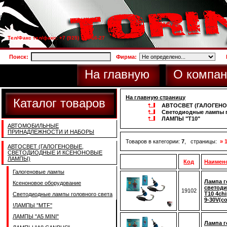
Тел/Факс тел/факс: +7 (925) 733-66-27
Поиск:
Фирма:
На главную
О компан
На главную страницу
Каталог товаров
АВТОСВЕТ (ГАЛОГЕН
Светодиодные лампы г
ЛАМПЫ "T10"
АВТОМОБИЛЬНЫЕ
ПРИНАДЛЕЖНОСТИ И НАБОРЫ
Товаров в категории:
7
, страницы:
» 
АВТОСВЕТ (ГАЛОГЕНОВЫЕ,
СВЕТОДИОДНЫЕ И КСЕНОНОВЫЕ
ЛАМПЫ)
Код
Наимен
Галогеновые лампы
Лампа г
Ксеноновое оборудование
светоди
19102
T10 4ch
Светодиодные лампы головного света
9-30V(с
!ЛАМПЫ ''MTF''
ЛАМПЫ "A5 MINI"
Лампа г