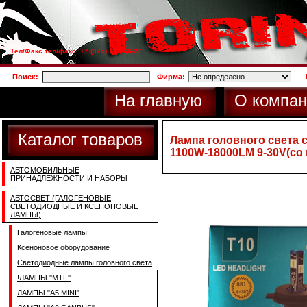
Тел/Факс тел/факс: +7 (925) 733-66-27
Поиск:
Фирма:
На главную
О компан
Каталог товаров
Лампа головного света 
1100W-18000LM 9-30V(со 
АВТОМОБИЛЬНЫЕ
ПРИНАДЛЕЖНОСТИ И НАБОРЫ
АВТОСВЕТ (ГАЛОГЕНОВЫЕ,
СВЕТОДИОДНЫЕ И КСЕНОНОВЫЕ
ЛАМПЫ)
Галогеновые лампы
Ксеноновое оборудование
Светодиодные лампы головного света
!ЛАМПЫ ''MTF''
ЛАМПЫ "A5 MINI"