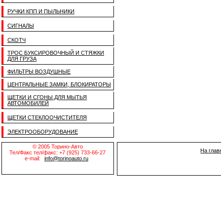
РУЧКИ КПП И ПЫЛЬНИКИ
СИГНАЛЫ
СКОТЧ
ТРОС БУКСИРОВОЧНЫЙ И СТЯЖКИ
ДЛЯ ГРУЗА
ФИЛЬТРЫ ВОЗДУШНЫЕ
ЦЕНТРАЛЬНЫЕ ЗАМКИ, БЛОКИРАТОРЫ
ЩЕТКИ И СГОНЫ ДЛЯ МЫТЬЯ
АВТОМОБИЛЕЙ
ЩЕТКИ СТЕКЛООЧИСТИТЕЛЯ
ЭЛЕКТРООБОРУДОВАНИЕ
© 2005 Торино-Авто
На глав
Тел/Факс тел/факс: +7 (925) 733-66-27
e-mail:
info@torinoauto.ru