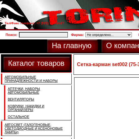
Тел/Факс тел/факс: +7 (925) 733-66-27
Поиск:
Фирма:
На главную
О компан
Каталог товаров
Сетка-карман set002 (75-3
АВТОМОБИЛЬНЫЕ
ПРИНАДЛЕЖНОСТИ И НАБОРЫ
АПТЕЧКИ, НАБОРЫ
АВТОМОБИЛЬНЫЕ
ВЕНТИЛЯТОРЫ
КОВРИКИ, НАКИДКИ И
ОРГАНАЙЗЕРЫ
ОСТАЛЬНОЕ
АВТОСВЕТ (ГАЛОГЕНОВЫЕ,
СВЕТОДИОДНЫЕ И КСЕНОНОВЫЕ
ЛАМПЫ)