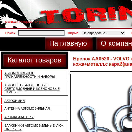
Тел/Факс тел/факс: +7 (925) 733-66-27
Поиск:
Фирма:
На главную
О компан
Каталог товаров
Брелок AA0520 - VOLVO 
кожа+металл,с караб(ана
АВТОМОБИЛЬНЫЕ
ПРИНАДЛЕЖНОСТИ И НАБОРЫ
АВТОСВЕТ (ГАЛОГЕНОВЫЕ,
СВЕТОДИОДНЫЕ И КСЕНОНОВЫЕ
ЛАМПЫ)
АВТОХИМИЯ
АНТЕННА АВТОМОБИЛЬНАЯ
АРОМАТИЗАТОРЫ
БАГАЖНИКИ АВТОМОБИЛЬНЫЕ, ЛЮК
НА КРЫШУ