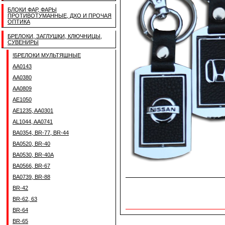
БЛОКИ ФАР, ФАРЫ
ПРОТИВОТУМАННЫЕ, ДХО И ПРОЧАЯ
ОПТИКА
БРЕЛОКИ, ЗАГЛУШКИ, КЛЮЧНИЦЫ,
СУВЕНИРЫ
!БРЕЛОКИ МУЛЬТЯШНЫЕ
AA0143
AA0380
AA0809
AE1050
AE1235, AA0301
AL1044, AA0741
BA0354, BR-77, BR-44
BA0520, BR-40
BA0530, BR-40A
BA0566, BR-67
BA0739, BR-88
BR-42
BR-62, 63
BR-64
BR-65