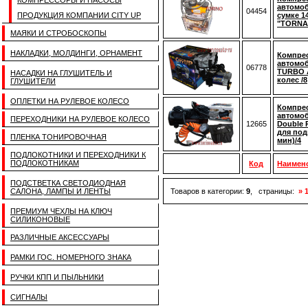
КОМПРЕССОРЫ И НАСОСЫ
автомо
04454
ПРОДУКЦИЯ КОМПАНИИ CITY UP
сумке 1
"TORNAD
МАЯКИ И СТРОБОСКОПЫ
НАКЛАДКИ, МОЛДИНГИ, ОРНАМЕНТ
Компре
автомо
06778
TURBO A
НАСАДКИ НА ГЛУШИТЕЛЬ И
колес /8
ГЛУШИТЕЛИ
ОПЛЕТКИ НА РУЛЕВОЕ КОЛЕСО
Компре
автомо
ПЕРЕХОДНИКИ НА РУЛЕВОЕ КОЛЕСО
12665
Double 
для под
ПЛЕНКА ТОНИРОВОЧНАЯ
мин)/4
ПОДЛОКОТНИКИ И ПЕРЕХОДНИКИ К
ПОДЛОКОТНИКАМ
Код
Наимен
ПОДСТВЕТКА СВЕТОДИОДНАЯ
САЛОНА, ЛАМПЫ И ЛЕНТЫ
Товаров в категории:
9
, страницы:
» 
ПРЕМИУМ ЧЕХЛЫ НА КЛЮЧ
СИЛИКОНОВЫЕ
РАЗЛИЧНЫЕ АКСЕССУАРЫ
РАМКИ ГОС. НОМЕРНОГО ЗНАКА
РУЧКИ КПП И ПЫЛЬНИКИ
СИГНАЛЫ