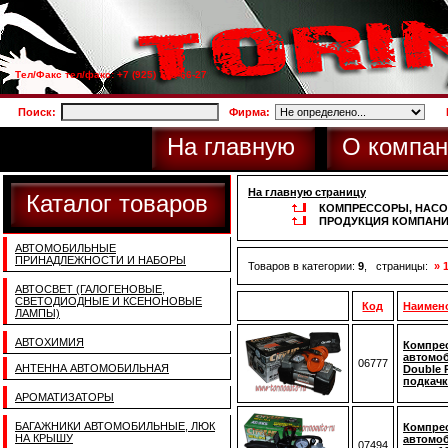
Тел/Факс тел/факс: +7 (925) 733-66-27
Поиск:
Фирма:
На главную
О компан
На главную страницу
Каталог товаров
КОМПРЕССОРЫ, НАС
ПРОДУКЦИЯ КОМПАНИИ
АВТОМОБИЛЬНЫЕ
ПРИНАДЛЕЖНОСТИ И НАБОРЫ
Товаров в категории:
9
, страницы:
» 
АВТОСВЕТ (ГАЛОГЕНОВЫЕ,
СВЕТОДИОДНЫЕ И КСЕНОНОВЫЕ
Код
Наимен
ЛАМПЫ)
АВТОХИМИЯ
Компре
автомо
06777
АНТЕННА АВТОМОБИЛЬНАЯ
Double 
подкачк
АРОМАТИЗАТОРЫ
БАГАЖНИКИ АВТОМОБИЛЬНЫЕ, ЛЮК
Компре
НА КРЫШУ
автомо
07494