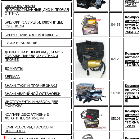
сумке 1
12V /12
БЛОКИ ФАР, ФАРЫ
ПРОТИВОТУМАННЫЕ, ДХО И ПРОЧАЯ
ОПТИКА
Компре
автомо
БРЕЛОКИ, ЗАГЛУШКИ, КЛЮЧНИЦЫ,
04453
сумке 1
СУВЕНИРЫ
"TORNAD
7атм,35
БРЫЗГОВИКИ АВТОМОБИЛЬНЫЕ
ГУБКИ И САЛФЕТКИ
ДЕРЖАТЕЛИ И ПРОВОДА ДЛЯ МОБ,
Компре
КОВРИКИ ПАНЕЛИ, АКУСТИКА И
автомо
02129
ПРОЧЕЕ
сумке 1
"TORNAD
ДОМКРАТЫ
ЗЕРКАЛА
ЗНАКИ "TAXI" И ПРОЧИЕ ЗНАКИ
Компре
автомо
11690
сумке 1
ЗНАКИ АВАРИЙНОЙ ОСТАНОВКИ
"TORNAD
/8
ИНСТРУМЕНТЫ И НАБОРЫ ДЛЯ
МОНТАЖА
Компре
КОЛПАКИ ДЕКОРАТИВНЫЕ,
автомо
ЛОГОТИПЫ, ЗАГЛУШКИ
05103
сумке 1
"TORNAD
12V /8
КОМПРЕССОРЫ, НАСОСЫ И
ПЫЛЕСОСЫ
Компре