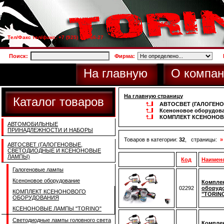
Тел/Факс тел/факс: +7 (925) 733-66-27
Поиск:
Фирма:
На главную
О компан
На главную страницу
Каталог товаров
АВТОСВЕТ (ГАЛОГЕН
Ксеноновое оборудов
КОМПЛЕКТ КСЕНОНО
АВТОМОБИЛЬНЫЕ
ПРИНАДЛЕЖНОСТИ И НАБОРЫ
Товаров в категории:
32
, страницы:
»
АВТОСВЕТ (ГАЛОГЕНОВЫЕ,
СВЕТОДИОДНЫЕ И КСЕНОНОВЫЕ
ЛАМПЫ)
Код
Наимен
Галогеновые лампы
Ксеноновое оборудование
Комплек
02292
оборудо
КОМПЛЕКТ КСЕНОНОВОГО
"TORINO
ОБОРУДОВАНИЯ
КСЕНОНОВЫЕ ЛАМПЫ "TORINO"
Светодиодные лампы головного света
Комплек