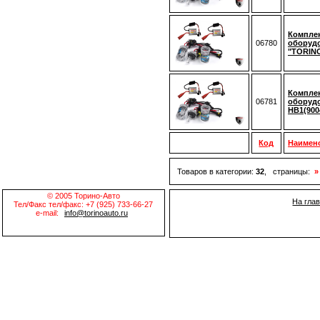
Комплек
06780
оборудо
"TORINO
Комплек
06781
оборудо
HB1(900
Код
Наимен
Товаров в категории:
32
, страницы:
»
© 2005 Торино-Авто
На гла
Тел/Факс тел/факс: +7 (925) 733-66-27
e-mail:
info@torinoauto.ru