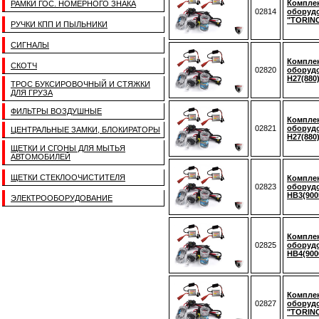
Комплек
РАМКИ ГОС. НОМЕРНОГО ЗНАКА
02814
оборудо
"TORINO
РУЧКИ КПП И ПЫЛЬНИКИ
СИГНАЛЫ
Комплек
СКОТЧ
02820
оборудо
H27(880
ТРОС БУКСИРОВОЧНЫЙ И СТЯЖКИ
ДЛЯ ГРУЗА
ФИЛЬТРЫ ВОЗДУШНЫЕ
Комплек
02821
оборудо
ЦЕНТРАЛЬНЫЕ ЗАМКИ, БЛОКИРАТОРЫ
H27(880
ЩЕТКИ И СГОНЫ ДЛЯ МЫТЬЯ
АВТОМОБИЛЕЙ
ЩЕТКИ СТЕКЛООЧИСТИТЕЛЯ
Комплек
02823
оборудо
HB3(900
ЭЛЕКТРООБОРУДОВАНИЕ
Комплек
02825
оборудо
HB4(900
Комплек
02827
оборуд
"TORINO