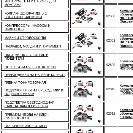
ИНСТРУМЕНТЫ И НАБОРЫ ДЛЯ
МОНТАЖА
Комплек
КОЛПАКИ ДЕКОРАТИВНЫЕ,
оборудо
02300
ЛОГОТИПЫ, ЗАГЛУШКИ
H/L "TO
(биксен
КОМПРЕССОРЫ, НАСОСЫ И
ПЫЛЕСОСЫ
Комплек
МАЯКИ И СТРОБОСКОПЫ
оборудо
02301
H/L "TO
(биксен
НАКЛАДКИ, МОЛДИНГИ, ОРНАМЕНТ
НАСАДКИ НА ГЛУШИТЕЛЬ И
ГЛУШИТЕЛИ
Комплек
02809
оборудо
ОПЛЕТКИ НА РУЛЕВОЕ КОЛЕСО
H27(880
ПЕРЕХОДНИКИ НА РУЛЕВОЕ КОЛЕСО
ПЛЕНКА ТОНИРОВОЧНАЯ
Комплек
02810
оборудо
ПОДЛОКОТНИКИ И ПЕРЕХОДНИКИ К
"TORINO
ПОДЛОКОТНИКАМ
ПОДСТВЕТКА СВЕТОДИОДНАЯ
САЛОНА, ЛАМПЫ И ЛЕНТЫ
Комплек
02812
оборудо
ПРЕМИУМ ЧЕХЛЫ НА КЛЮЧ
"TORINO
СИЛИКОНОВЫЕ
РАЗЛИЧНЫЕ АКСЕССУАРЫ