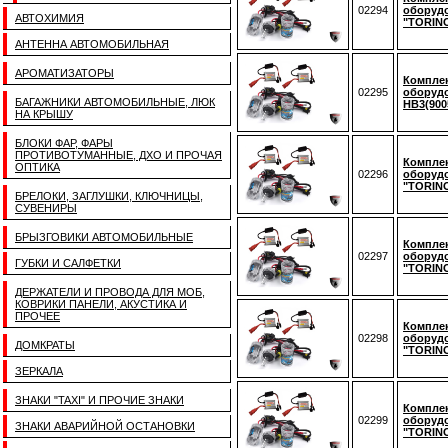
02294
оборудо
АВТОХИМИЯ
"TORINO
АНТЕННА АВТОМОБИЛЬНАЯ
АРОМАТИЗАТОРЫ
Комплек
02295
оборудо
БАГАЖНИКИ АВТОМОБИЛЬНЫЕ, ЛЮК
HB3(900
НА КРЫШУ
БЛОКИ ФАР, ФАРЫ
ПРОТИВОТУМАННЫЕ, ДХО И ПРОЧАЯ
Комплек
ОПТИКА
02296
оборудо
"TORINO
БРЕЛОКИ, ЗАГЛУШКИ, КЛЮЧНИЦЫ,
СУВЕНИРЫ
БРЫЗГОВИКИ АВТОМОБИЛЬНЫЕ
Комплек
02297
оборудо
ГУБКИ И САЛФЕТКИ
"TORINO
ДЕРЖАТЕЛИ И ПРОВОДА ДЛЯ МОБ,
КОВРИКИ ПАНЕЛИ, АКУСТИКА И
ПРОЧЕЕ
Комплек
02298
оборудо
ДОМКРАТЫ
"TORINO
ЗЕРКАЛА
ЗНАКИ "TAXI" И ПРОЧИЕ ЗНАКИ
Комплек
02299
оборудо
ЗНАКИ АВАРИЙНОЙ ОСТАНОВКИ
"TORINO