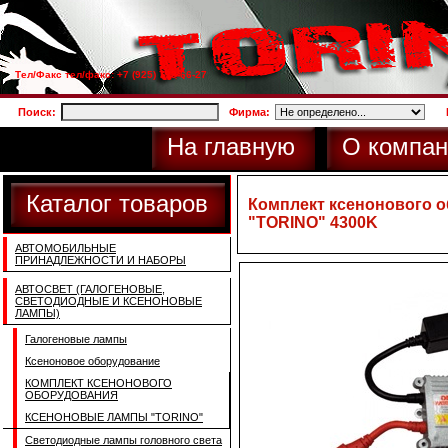
Тел/Факс тел/факс: +7 (925) 733-66-27
Поиск:
Фирма:
На главную
О компан
Каталог товаров
Комплект ксенонового о
"TORINO" 4300K
АВТОМОБИЛЬНЫЕ
ПРИНАДЛЕЖНОСТИ И НАБОРЫ
АВТОСВЕТ (ГАЛОГЕНОВЫЕ,
СВЕТОДИОДНЫЕ И КСЕНОНОВЫЕ
ЛАМПЫ)
Галогеновые лампы
Ксеноновое оборудование
КОМПЛЕКТ КСЕНОНОВОГО
ОБОРУДОВАНИЯ
КСЕНОНОВЫЕ ЛАМПЫ "TORINO"
Светодиодные лампы головного света