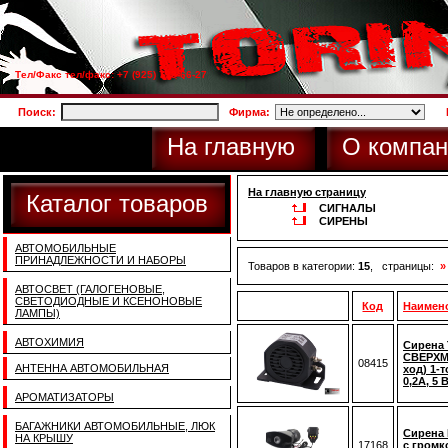
Тел/Факс тел/факс: +7 (925) 733-66-27
Поиск:
Фирма:
На главную
О компан
На главную страницу
Каталог товаров
СИГНАЛЫ
СИРЕНЫ
АВТОМОБИЛЬНЫЕ
ПРИНАДЛЕЖНОСТИ И НАБОРЫ
Товаров в категории:
15
, страницы:
»
АВТОСВЕТ (ГАЛОГЕНОВЫЕ,
СВЕТОДИОДНЫЕ И КСЕНОНОВЫЕ
Код
Наимен
ЛАМПЫ)
АВТОХИМИЯ
Сирена 
СВЕРХМ
08415
АНТЕННА АВТОМОБИЛЬНАЯ
ход) 1-
0,2А, 5 
АРОМАТИЗАТОРЫ
БАГАЖНИКИ АВТОМОБИЛЬНЫЕ, ЛЮК
Сирена 
НА КРЫШУ
17168
с громк