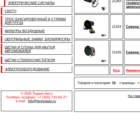
21383
ЭЛЕКТРИЧЕСКИЕ СИГНАЛЫ
громког
записью
СКОТЧ
ТРОС БУКСИРОВОЧНЫЙ И СТЯЖКИ
ДЛЯ ГРУЗА
21424
Сирена 
ФИЛЬТРЫ ВОЗДУШНЫЕ
ЦЕНТРАЛЬНЫЕ ЗАМКИ, БЛОКИРАТОРЫ
ЩЕТКИ И СГОНЫ ДЛЯ МЫТЬЯ
АВТОМОБИЛЕЙ
21425
Сирена 
ЩЕТКИ СТЕКЛООЧИСТИТЕЛЯ
ЭЛЕКТРООБОРУДОВАНИЕ
Код
Наимен
Товаров в категории:
15
, страницы:
»
© 2005 Торино-Авто
На гла
Тел/Факс тел/факс: +7 (925) 733-66-27
e-mail:
info@torinoauto.ru