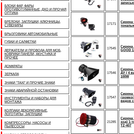
записью
БЛОКИ ФАР, ФАРЫ
ПРОТИВОТУМАННЫЕ, ДХО И ПРОЧАЯ
ОПТИКА
БРЕЛОКИ, ЗАГЛУШКИ, КЛЮЧНИЦЫ,
Сирена 
17171
СУВЕНИРЫ
тональн
БРЫЗГОВИКИ АВТОМОБИЛЬНЫЕ
ГУБКИ И САЛФЕТКИ
Сирена 
17545
GOOD 1
ДЕРЖАТЕЛИ И ПРОВОДА ДЛЯ МОБ,
КОВРИКИ ПАНЕЛИ, АКУСТИКА И
ПРОЧЕЕ
ДОМКРАТЫ
Сирена 
17546
ДУ ( 4 в
ЗЕРКАЛА
100W
ЗНАКИ "TAXI" И ПРОЧИЕ ЗНАКИ
ЗНАКИ АВАРИЙНОЙ ОСТАНОВКИ
Сирена
17547
громког
ИНСТРУМЕНТЫ И НАБОРЫ ДЛЯ
видов с
МОНТАЖА
КОЛПАКИ ДЕКОРАТИВНЫЕ,
ЛОГОТИПЫ, ЗАГЛУШКИ
Сирена 
21285
ход) 1-
КОМПРЕССОРЫ, НАСОСЫ И
TZ-407
ПЫЛЕСОСЫ