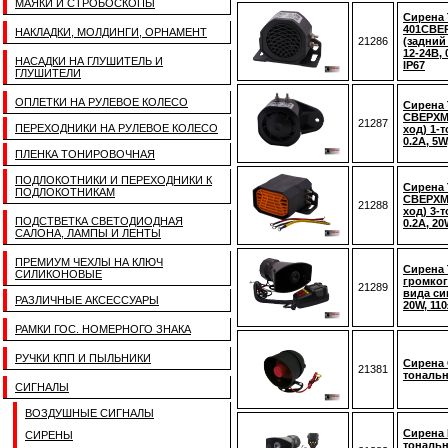
МАЯКИ И СТРОБОСКОПЫ
Сирена 
401СВ
НАКЛАДКИ, МОЛДИНГИ, ОРНАМЕНТ
21286
(задний
12-24В, 
НАСАДКИ НА ГЛУШИТЕЛЬ И
IP67
ГЛУШИТЕЛИ
ОПЛЕТКИ НА РУЛЕВОЕ КОЛЕСО
Сирена 
СВЕРХМ
21287
ПЕРЕХОДНИКИ НА РУЛЕВОЕ КОЛЕСО
ход) 1-т
0.2A, 5W
ПЛЕНКА ТОНИРОВОЧНАЯ
ПОДЛОКОТНИКИ И ПЕРЕХОДНИКИ К
Сирена 
ПОДЛОКОТНИКАМ
СВЕРХМ
21288
ход) 3-т
ПОДСТВЕТКА СВЕТОДИОДНАЯ
0.2A, 20
САЛОНА, ЛАМПЫ И ЛЕНТЫ
ПРЕМИУМ ЧЕХЛЫ НА КЛЮЧ
Сирена 
СИЛИКОНОВЫЕ
громког
21289
вида сиг
РАЗЛИЧНЫЕ АКСЕССУАРЫ
20W, 11
РАМКИ ГОС. НОМЕРНОГО ЗНАКА
РУЧКИ КПП И ПЫЛЬНИКИ
Сирена 
21381
тональн
СИГНАЛЫ
ВОЗДУШНЫЕ СИГНАЛЫ
Сирена 
СИРЕНЫ
тональн