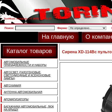
Тел/Факс тел/факс: +7 (925) 733-66-27
Поиск:
Фирма:
На главную
О компан
Каталог товаров
Сирена XD-114Bс пультом
АВТОМОБИЛЬНЫЕ
ПРИНАДЛЕЖНОСТИ И НАБОРЫ
АВТОСВЕТ (ГАЛОГЕНОВЫЕ,
СВЕТОДИОДНЫЕ И КСЕНОНОВЫЕ
ЛАМПЫ)
АВТОХИМИЯ
АНТЕННА АВТОМОБИЛЬНАЯ
АРОМАТИЗАТОРЫ
БАГАЖНИКИ АВТОМОБИЛЬНЫЕ, ЛЮК
НА КРЫШУ