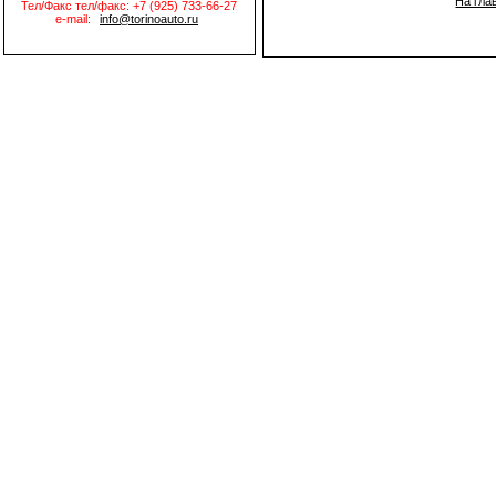
На гла
Тел/Факс тел/факс: +7 (925) 733-66-27
e-mail:
info@torinoauto.ru