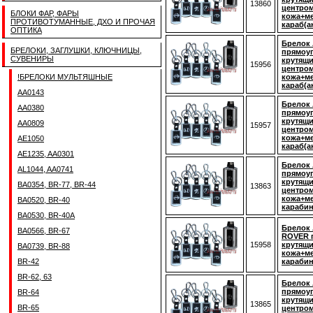
13860
центром
БЛОКИ ФАР, ФАРЫ
кожа+ме
ПРОТИВОТУМАННЫЕ, ДХО И ПРОЧАЯ
караб(а
ОПТИКА
Брелок 
БРЕЛОКИ, ЗАГЛУШКИ, КЛЮЧНИЦЫ,
прямоуг
СУВЕНИРЫ
крутящ
15956
центром
!БРЕЛОКИ МУЛЬТЯШНЫЕ
кожа+ме
караб(а
AA0143
Брелок 
AA0380
прямоуг
крутящ
AA0809
15957
центром
кожа+ме
AE1050
караб(а
AE1235, AA0301
Брелок 
AL1044, AA0741
прямоуг
крутящ
BA0354, BR-77, BR-44
13863
центром
кожа+ме
BA0520, BR-40
карабин
BA0530, BR-40A
Брелок 
BA0566, BR-67
ROVER 
15958
крутящи
BA0739, BR-88
кожа+ме
BR-42
карабин
BR-62, 63
Брелок 
прямоуг
BR-64
крутящ
13865
BR-65
центром