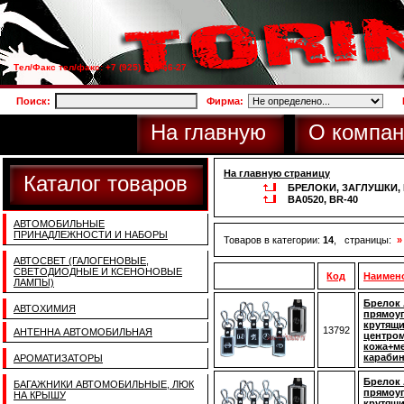
Тел/Факс тел/факс: +7 (925) 733-66-27
Поиск:
Фирма:
На главную
О компан
На главную страницу
Каталог товаров
БРЕЛОКИ, ЗАГЛУШКИ
BA0520, BR-40
АВТОМОБИЛЬНЫЕ
ПРИНАДЛЕЖНОСТИ И НАБОРЫ
Товаров в категории:
14
, страницы:
»
АВТОСВЕТ (ГАЛОГЕНОВЫЕ,
СВЕТОДИОДНЫЕ И КСЕНОНОВЫЕ
Код
Наимен
ЛАМПЫ)
Брелок 
АВТОХИМИЯ
прямоу
крутящ
13792
АНТЕННА АВТОМОБИЛЬНАЯ
центром
кожа+ме
карабин
АРОМАТИЗАТОРЫ
Брелок 
БАГАЖНИКИ АВТОМОБИЛЬНЫЕ, ЛЮК
прямоу
НА КРЫШУ
крутящ