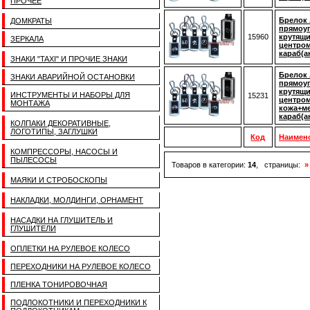
ПРОЧЕЕ
Брелок 
ДОМКРАТЫ
прямоу
15960
крутящ
ЗЕРКАЛА
центром
караб(а
ЗНАКИ "TAXI" И ПРОЧИЕ ЗНАКИ
Брелок 
ЗНАКИ АВАРИЙНОЙ ОСТАНОВКИ
прямоуг
крутящ
ИНСТРУМЕНТЫ И НАБОРЫ ДЛЯ
15231
центром
МОНТАЖА
кожа+ме
караб(а
КОЛПАКИ ДЕКОРАТИВНЫЕ,
ЛОГОТИПЫ, ЗАГЛУШКИ
Код
Наимен
КОМПРЕССОРЫ, НАСОСЫ И
ПЫЛЕСОСЫ
Товаров в категории:
14
, страницы:
»
МАЯКИ И СТРОБОСКОПЫ
НАКЛАДКИ, МОЛДИНГИ, ОРНАМЕНТ
НАСАДКИ НА ГЛУШИТЕЛЬ И
ГЛУШИТЕЛИ
ОПЛЕТКИ НА РУЛЕВОЕ КОЛЕСО
ПЕРЕХОДНИКИ НА РУЛЕВОЕ КОЛЕСО
ПЛЕНКА ТОНИРОВОЧНАЯ
ПОДЛОКОТНИКИ И ПЕРЕХОДНИКИ К