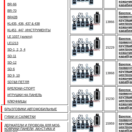
кожа+ме
BR-66
карабин
BR-70
Брелок 
прямоуг
BR42B
крутящ
13866
KL435, 436, 437 & 438
центром
кожа+ме
KL451, 447, ИНСТРУМЕНТЫ
карабин
LE 1037 (золото)
Брелок 
прямоуг
LE1213
крутящ
15229
центром
SD-1, 2, 3, 4
кожа+ме
SD-11
караб(а
SD-12
Брелок
прямоуг
SD-6
крутящ
13868
центром
SD 9, 10
кожа+ме
SD7&8 ПЕТЛЯ
караб(а
БРЕЛОКИ-СПОРТ
Брелок 
прямоуг
ИГРУШКИ НА ПАНЕЛЬ
крутящ
15230
центром
КЛЮЧНИЦЫ
кожа+ме
караб(а
БРЫЗГОВИКИ АВТОМОБИЛЬНЫЕ
Брелок 
ГУБКИ И САЛФЕТКИ
прямоу
15959
крутящ
ДЕРЖАТЕЛИ И ПРОВОДА ДЛЯ МОБ,
центром
КОВРИКИ ПАНЕЛИ, АКУСТИКА И
караб(а