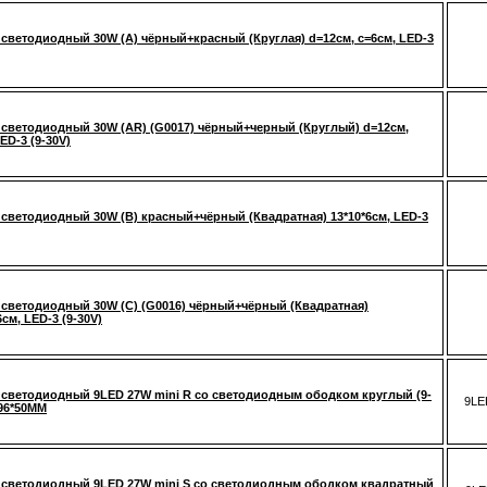
светодиодный 30W (A) чёрный+красный (Круглая) d=12см, c=6см, LED-3
светодиодный 30W (AR) (G0017) чёрный+черный (Круглый) d=12см,
ED-3 (9-30V)
светодиодный 30W (B) красный+чёрный (Квадратная) 13*10*6см, LED-3
светодиодный 30W (C) (G0016) чёрный+чёрный (Квадратная)
6см, LED-3 (9-30V)
светодиодный 9LED 27W mini R со светодиодным ободком круглый (9-
9LE
*96*50MM
светодиодный 9LED 27W mini S со светодиодным ободком квадратный