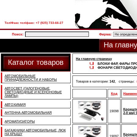
Тел/Факс тел/факс: +7 (925) 733-66-27
Поиск:
Фирма:
На главн
На главную страницу
Каталог товаров
БЛОКИ ФАР, ФАРЫ ПР
ФОНАРИ СВЕТОДИОДН
АВТОМОБИЛЬНЫЕ
ПРИНАДЛЕЖНОСТИ И НАБОРЫ
Товаров в категории:
142
, страницы:
АВТОСВЕТ (ГАЛОГЕНОВЫЕ,
СВЕТОДИОДНЫЕ И КСЕНОНОВЫЕ
Код
Наимен
ЛАМПЫ)
АВТОХИМИЯ
Кронште
19098
АНТЕННА АВТОМОБИЛЬНАЯ
2,0 мм)
АРОМАТИЗАТОРЫ
БАГАЖНИКИ АВТОМОБИЛЬНЫЕ, ЛЮК
НА КРЫШУ
Кронште
19097