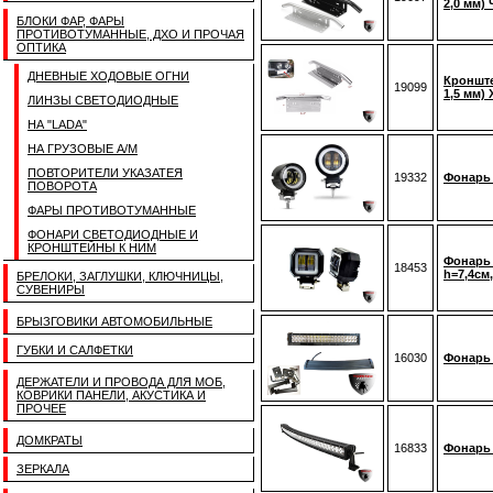
2,0 мм)
БЛОКИ ФАР, ФАРЫ
ПРОТИВОТУМАННЫЕ, ДХО И ПРОЧАЯ
ОПТИКА
ДНЕВНЫЕ ХОДОВЫЕ ОГНИ
Кронште
19099
1,5 мм)
ЛИНЗЫ СВЕТОДИОДНЫЕ
НА "LADA"
НА ГРУЗОВЫЕ А/М
ПОВТОРИТЕЛИ УКАЗАТЕЯ
19332
Фонарь 
ПОВОРОТА
ФАРЫ ПРОТИВОТУМАННЫЕ
ФОНАРИ СВЕТОДИОДНЫЕ И
КРОНШТЕЙНЫ К НИМ
Фонарь 
18453
h=7,4см,
БРЕЛОКИ, ЗАГЛУШКИ, КЛЮЧНИЦЫ,
СУВЕНИРЫ
БРЫЗГОВИКИ АВТОМОБИЛЬНЫЕ
ГУБКИ И САЛФЕТКИ
16030
Фонарь 
ДЕРЖАТЕЛИ И ПРОВОДА ДЛЯ МОБ,
КОВРИКИ ПАНЕЛИ, АКУСТИКА И
ПРОЧЕЕ
ДОМКРАТЫ
16833
Фонарь 
ЗЕРКАЛА