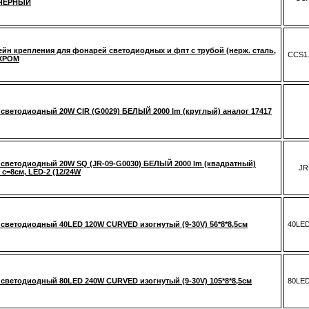
 ЧЕРНЫЙ
йн крепления для фонарей светодиодных и фпт с трубой (нерж. сталь,
CCS1
 ХРОМ
светодиодный 20W CIR (G0029) БЕЛЫЙ 2000 lm (круглый) аналог 17417
светодиодный 20W SQ (JR-09-G0030) БЕЛЫЙ 2000 lm (квадратный)
JR
 c=8см, LED-2 (12/24W
светодиодный 40LED 120W CURVED изогнутый (9-30V) 56*8*8,5см
40LE
светодиодный 80LED 240W CURVED изогнутый (9-30V) 105*8*8,5см
80LE