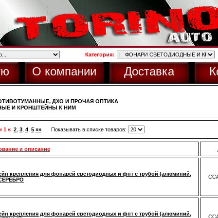
Категория:
ую
О компании
Доставка
К
ОТИВОТУМАННЫЕ, ДХО И ПРОЧАЯ ОПТИКА
ЫЕ И КРОНШТЕЙНЫ К НИМ
» 1 «
2
,
3
,
4
,
5
»»
Показывать в списке товаров:
ование и описание
йн крепления для фонарей светодиодных и фпт с трубой (алюминий,
CCA
 СЕРЕБРО
йн крепления для фонарей светодиодных и фпт с трубой (алюминий,
CCA