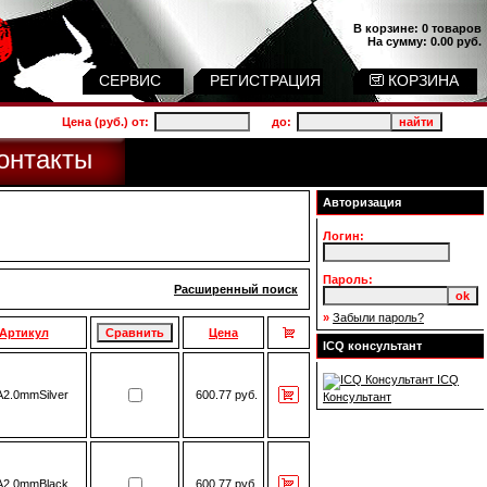
В корзине:
0 товаров
На сумму:
0.00 руб.
СЕРВИС
РЕГИСТРАЦИЯ
КОРЗИНА
Цена (руб.) от:
до:
онтакты
Авторизация
Логин:
Пароль:
Расширенный поиск
»
Забыли пароль?
Артикул
Цена
ICQ консультант
ICQ
2.0mmSilver
600.77 руб.
Консультант
2.0mmBlack
600.77 руб.