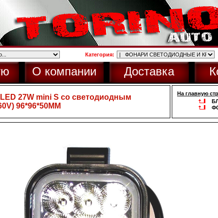
Категория:
ую
О компании
Доставка
К
На главную ст
LED 27W mini S со светодиодным
Б
60V) 96*96*50MM
Ф