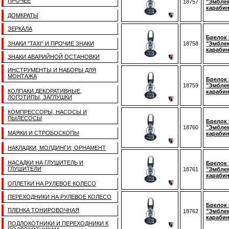
ПРОЧЕЕ
18757
"Эмблем
караби
ДОМКРАТЫ
ЗЕРКАЛА
Брелок 
ЗНАКИ "TAXI" И ПРОЧИЕ ЗНАКИ
18758
"Эмблем
караби
ЗНАКИ АВАРИЙНОЙ ОСТАНОВКИ
ИНСТРУМЕНТЫ И НАБОРЫ ДЛЯ
МОНТАЖА
Брелок 
18759
"Эмблем
КОЛПАКИ ДЕКОРАТИВНЫЕ,
караби
ЛОГОТИПЫ, ЗАГЛУШКИ
КОМПРЕССОРЫ, НАСОСЫ И
ПЫЛЕСОСЫ
Брелок 
18760
"Эмблем
МАЯКИ И СТРОБОСКОПЫ
караби
НАКЛАДКИ, МОЛДИНГИ, ОРНАМЕНТ
НАСАДКИ НА ГЛУШИТЕЛЬ И
Брелок 
ГЛУШИТЕЛИ
18761
"Эмблем
караби
ОПЛЕТКИ НА РУЛЕВОЕ КОЛЕСО
ПЕРЕХОДНИКИ НА РУЛЕВОЕ КОЛЕСО
Брелок 
ПЛЕНКА ТОНИРОВОЧНАЯ
18762
"Эмблем
караби
ПОДЛОКОТНИКИ И ПЕРЕХОДНИКИ К