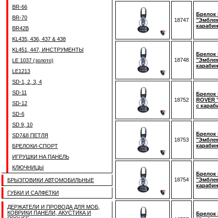
BR-66
Брелок 
BR-70
18747
"Эмблем
караби
BR42B
KL435, 436, 437 & 438
KL451, 447, ИНСТРУМЕНТЫ
Брелок 
18748
"Эмблем
LE 1037 (золото)
караби
LE1213
SD-1, 2, 3, 4
SD-11
Брелок 
18752
ROVER 
SD-12
с караб
SD-6
SD 9, 10
Брелок 
SD7&8 ПЕТЛЯ
18753
"Эмблем
караби
БРЕЛОКИ-СПОРТ
ИГРУШКИ НА ПАНЕЛЬ
КЛЮЧНИЦЫ
Брелок 
18754
"Эмблем
БРЫЗГОВИКИ АВТОМОБИЛЬНЫЕ
караби
ГУБКИ И САЛФЕТКИ
ДЕРЖАТЕЛИ И ПРОВОДА ДЛЯ МОБ,
КОВРИКИ ПАНЕЛИ, АКУСТИКА И
Брелок 