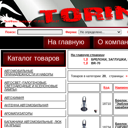
Тел/Факс тел/факс: +7 (925) 733-66-27
Поиск:
Фирма:
На главную
О компан
На главную страницу
Каталог товаров
БРЕЛОКИ, ЗАГЛУШКИ
BR-70
АВТОМОБИЛЬНЫЕ
ПРИНАДЛЕЖНОСТИ И НАБОРЫ
Товаров в категории:
20
, страницы:
»
АВТОСВЕТ (ГАЛОГЕНОВЫЕ,
СВЕТОДИОДНЫЕ И КСЕНОНОВЫЕ
Код
Наимен
ЛАМПЫ)
АВТОХИМИЯ
Брелок 
18710
"Эмблем
АНТЕННА АВТОМОБИЛЬНАЯ
караби
АРОМАТИЗАТОРЫ
БАГАЖНИКИ АВТОМОБИЛЬНЫЕ, ЛЮК
Брелок 
НА КРЫШУ
18734
CHEVRO