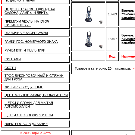
ПОДЛОКОТНИКАМ
ПОДСТВЕТКА СВЕТОДИОДНАЯ
Брелок 
САЛОНА, ЛАМПЫ И ЛЕНТЫ
18763
"Эмблем
караби
ПРЕМИУМ ЧЕХЛЫ НА КЛЮЧ
СИЛИКОНОВЫЕ
РАЗЛИЧНЫЕ АКСЕССУАРЫ
Брелок 
18767
"Эмблем
РАМКИ ГОС. НОМЕРНОГО ЗНАКА
караби
РУЧКИ КПП И ПЫЛЬНИКИ
Код
Наимен
СИГНАЛЫ
СКОТЧ
Товаров в категории:
20
, страницы:
»
ТРОС БУКСИРОВОЧНЫЙ И СТЯЖКИ
ДЛЯ ГРУЗА
ФИЛЬТРЫ ВОЗДУШНЫЕ
ЦЕНТРАЛЬНЫЕ ЗАМКИ, БЛОКИРАТОРЫ
ЩЕТКИ И СГОНЫ ДЛЯ МЫТЬЯ
АВТОМОБИЛЕЙ
ЩЕТКИ СТЕКЛООЧИСТИТЕЛЯ
ЭЛЕКТРООБОРУДОВАНИЕ
© 2005 Торино-Авто