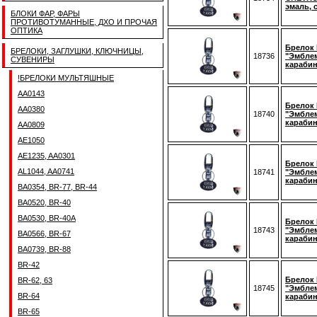
эмаль, 
БЛОКИ ФАР, ФАРЫ
ПРОТИВОТУМАННЫЕ, ДХО И ПРОЧАЯ
ОПТИКА
Брелок 
БРЕЛОКИ, ЗАГЛУШКИ, КЛЮЧНИЦЫ,
18736
"Эмблем
СУВЕНИРЫ
караби
!БРЕЛОКИ МУЛЬТЯШНЫЕ
AA0143
Брелок 
AA0380
18740
"Эмблем
караби
AA0809
AE1050
AE1235, AA0301
Брелок 
AL1044, AA0741
18741
"Эмблем
караби
BA0354, BR-77, BR-44
BA0520, BR-40
BA0530, BR-40A
Брелок 
18743
"Эмблем
BA0566, BR-67
караби
BA0739, BR-88
BR-42
Брелок B
BR-62, 63
18745
"Эмблем
BR-64
караби
BR-65