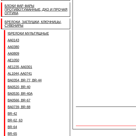
БЛОКИ ФАР, ФАРЫ
ПРОТИВОТУМАННЫЕ, ДХО И ПРОЧАЯ
ОПТИКА
БРЕЛОКИ, ЗАГЛУШКИ, КЛЮЧНИЦЫ,
СУВЕНИРЫ
!БРЕЛОКИ МУЛЬТЯШНЫЕ
AA0143
AA0380
AA0809
AE1050
AE1235, AA0301
AL1044, AA0741
BA0354, BR-77, BR-44
BA0520, BR-40
BA0530, BR-40A
BA0566, BR-67
BA0739, BR-88
BR-42
BR-62, 63
BR-64
BR-65