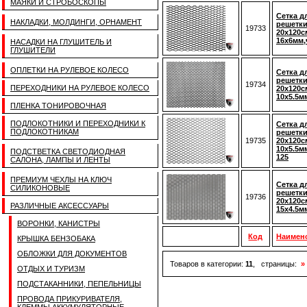
МАЯКИ И СТРОБОСКОПЫ
Сетка д
НАКЛАДКИ, МОЛДИНГИ, ОРНАМЕНТ
решетки
19733
20х120с
16х6мм,
НАСАДКИ НА ГЛУШИТЕЛЬ И
ГЛУШИТЕЛИ
ОПЛЕТКИ НА РУЛЕВОЕ КОЛЕСО
Сетка д
решетки
19734
ПЕРЕХОДНИКИ НА РУЛЕВОЕ КОЛЕСО
20х120с
10х5.5м
ПЛЕНКА ТОНИРОВОЧНАЯ
ПОДЛОКОТНИКИ И ПЕРЕХОДНИКИ К
Сетка д
ПОДЛОКОТНИКАМ
решетки
19735
20х120с
10х5.5м
ПОДСТВЕТКА СВЕТОДИОДНАЯ
125
САЛОНА, ЛАМПЫ И ЛЕНТЫ
ПРЕМИУМ ЧЕХЛЫ НА КЛЮЧ
Сетка д
СИЛИКОНОВЫЕ
решетки
19736
20х120с
РАЗЛИЧНЫЕ АКСЕССУАРЫ
15х4.5м
ВОРОНКИ, КАНИСТРЫ
Код
Наимен
КРЫШКА БЕНЗОБАКА
ОБЛОЖКИ ДЛЯ ДОКУМЕНТОВ
Товаров в категории:
11
, страницы:
»
ОТДЫХ И ТУРИЗМ
ПОДСТАКАННИКИ, ПЕПЕЛЬНИЦЫ
ПРОВОДА ПРИКУРИВАТЕЛЯ,