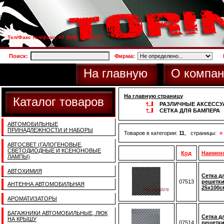
Тел/Факс тел/факс: +7 (925) 733-66-27
Поиск:
Фирма:
На главную
О компан
На главную страницу
Каталог товаров
РАЗЛИЧНЫЕ АКСЕСС
СЕТКА ДЛЯ БАМПЕРА
АВТОМОБИЛЬНЫЕ
ПРИНАДЛЕЖНОСТИ И НАБОРЫ
Товаров в категории:
11
, страницы:
»
АВТОСВЕТ (ГАЛОГЕНОВЫЕ,
СВЕТОДИОДНЫЕ И КСЕНОНОВЫЕ
Код
Наимен
ЛАМПЫ)
АВТОХИМИЯ
Сетка д
07513
решетки
АНТЕННА АВТОМОБИЛЬНАЯ
25х100с
АРОМАТИЗАТОРЫ
БАГАЖНИКИ АВТОМОБИЛЬНЫЕ, ЛЮК
Сетка д
НА КРЫШУ
07514
решетки