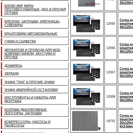
25х100см
БЛОКИ ФАР, ФАРЫ
ПРОТИВОТУМАННЫЕ, ДХО И ПРОЧАЯ
ОПТИКА
Сетка д
БРЕЛОКИ, ЗАГЛУШКИ, КЛЮЧНИЦЫ,
12555
решетки
СУВЕНИРЫ
40х120с
БРЫЗГОВИКИ АВТОМОБИЛЬНЫЕ
ГУБКИ И САЛФЕТКИ
Сетка д
12556
решетки
ДЕРЖАТЕЛИ И ПРОВОДА ДЛЯ МОБ,
40х120см
КОВРИКИ ПАНЕЛИ, АКУСТИКА И
ПРОЧЕЕ
ДОМКРАТЫ
Сетка д
12557
решетки
ЗЕРКАЛА
50х100с
ЗНАКИ "TAXI" И ПРОЧИЕ ЗНАКИ
ЗНАКИ АВАРИЙНОЙ ОСТАНОВКИ
Сетка д
12558
решетки
ИНСТРУМЕНТЫ И НАБОРЫ ДЛЯ
50х100см
МОНТАЖА
КОЛПАКИ ДЕКОРАТИВНЫЕ,
ЛОГОТИПЫ, ЗАГЛУШКИ
Сетка д
решетки
19732
КОМПРЕССОРЫ, НАСОСЫ И
20х120с
ПЫЛЕСОСЫ
6х3.5мм