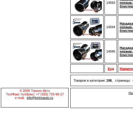
14593
нержав.
блистер
Насадка
14594
нержав.
блистер
Насадка
14595
нержав.
блистер
Код
Наимен
Товаров в категории:
198
, страницы:
© 2005 Торино-Авто
На
Тел/Факс тел/факс: +7 (925) 733-66-27
e-mail:
info@torinoauto.ru