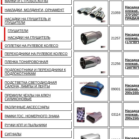
МАЯКИ И СТРОБОСКОПЫ
Насадка
НАКЛАДКИ, МОЛДИНГИ, ОРНАМЕНТ
нержав
21059
370*250*
ПРАВАЯ
НАСАДКИ НА ГЛУШИТЕЛЬ И
ГЛУШИТЕЛИ
ГЛУШИТЕЛИ
Насадка
НАСАДКИ НА ГЛУШИТЕЛЬ
21257
нержав.
(170*89
ОПЛЕТКИ НА РУЛЕВОЕ КОЛЕСО
ПЕРЕХОДНИКИ НА РУЛЕВОЕ КОЛЕСО
Насадка
ПЛЕНКА ТОНИРОВОЧНАЯ
21256
нержав.
(160*80
ПОДЛОКОТНИКИ И ПЕРЕХОДНИКИ К
ПОДЛОКОТНИКАМ
ПОДСТВЕТКА СВЕТОДИОДНАЯ
Насадка
САЛОНА, ЛАМПЫ И ЛЕНТЫ
09001
нержав.
200x160
ПРЕМИУМ ЧЕХЛЫ НА КЛЮЧ
СИЛИКОНОВЫЕ
РАЗЛИЧНЫЕ АКСЕССУАРЫ
Насадка
03114
нержав.
РАМКИ ГОС. НОМЕРНОГО ЗНАКА
200x150
РУЧКИ КПП И ПЫЛЬНИКИ
СИГНАЛЫ
Насадка