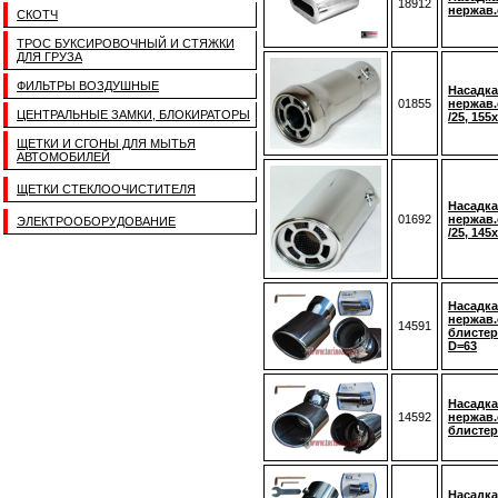
18912
нержав.
СКОТЧ
ТРОС БУКСИРОВОЧНЫЙ И СТЯЖКИ
ДЛЯ ГРУЗА
ФИЛЬТРЫ ВОЗДУШНЫЕ
Насадка
01855
нержав.
ЦЕНТРАЛЬНЫЕ ЗАМКИ, БЛОКИРАТОРЫ
/25, 155
ЩЕТКИ И СГОНЫ ДЛЯ МЫТЬЯ
АВТОМОБИЛЕЙ
ЩЕТКИ СТЕКЛООЧИСТИТЕЛЯ
Насадка
01692
нержав.
ЭЛЕКТРООБОРУДОВАНИЕ
/25, 145
Насадка
нержав.
14591
блистер
D=63
Насадка
14592
нержав.
блистере
Насадка