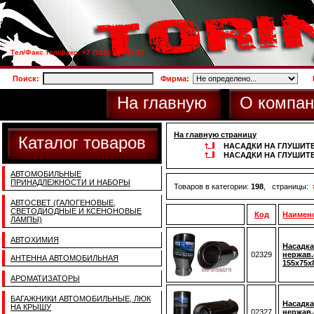
Тел/Факс тел/факс: +7 (925) 733-66-27
Поиск:
Фирма:
На главную
О компан
На главную страницу
Каталог товаров
НАСАДКИ НА ГЛУШИТ
НАСАДКИ НА ГЛУШИТ
АВТОМОБИЛЬНЫЕ
ПРИНАДЛЕЖНОСТИ И НАБОРЫ
Товаров в категории:
198
, страницы:
АВТОСВЕТ (ГАЛОГЕНОВЫЕ,
СВЕТОДИОДНЫЕ И КСЕНОНОВЫЕ
Код
Наимен
ЛАМПЫ)
АВТОХИМИЯ
Насадка
02329
нержав.
АНТЕННА АВТОМОБИЛЬНАЯ
155x75x
АРОМАТИЗАТОРЫ
БАГАЖНИКИ АВТОМОБИЛЬНЫЕ, ЛЮК
Насадка
НА КРЫШУ
02327
нержав.