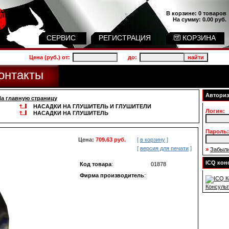
В корзине:
0 товаров
На сумму:
0.00 руб.
СЕРВИС
РЕГИСТРАЦИЯ
КОРЗИНА
Цена (руб.) от:
до:
онтакты
Авториз
На главную страницу
НАСАДКИ НА ГЛУШИТЕЛЬ И ГЛУШИТЕЛИ
Логин:
НАСАДКИ НА ГЛУШИТЕЛЬ
Пароль:
Цена:
709.63 руб.
[
в корзину
]
[
версия для печати
]
»
Забыли
ICQ кон
Код товара
:
01878
Фирма производитель
:
Консульт