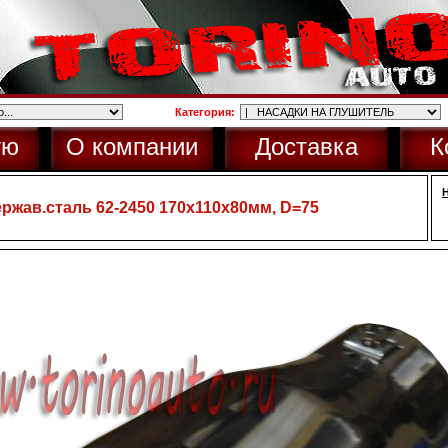
Категория:
ую
О компании
Доставка
К
ржав.сталь 62-2450 170x110x80мм, D=75