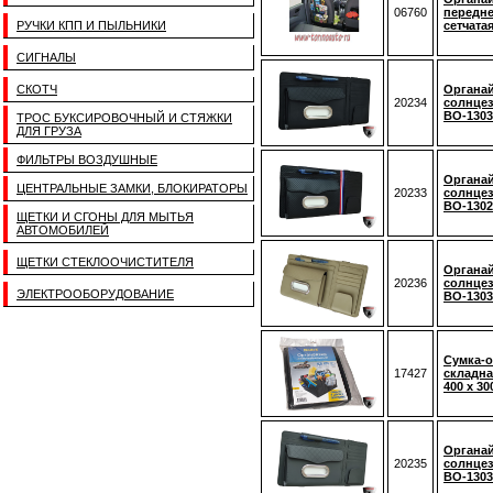
06760
передне
РУЧКИ КПП И ПЫЛЬНИКИ
сетчатая
СИГНАЛЫ
СКОТЧ
Органай
20234
солнце
BO-130
ТРОС БУКСИРОВОЧНЫЙ И СТЯЖКИ
ДЛЯ ГРУЗА
ФИЛЬТРЫ ВОЗДУШНЫЕ
Органай
ЦЕНТРАЛЬНЫЕ ЗАМКИ, БЛОКИРАТОРЫ
20233
солнце
BO-130
ЩЕТКИ И СГОНЫ ДЛЯ МЫТЬЯ
АВТОМОБИЛЕЙ
ЩЕТКИ СТЕКЛООЧИСТИТЕЛЯ
Органай
20236
солнце
ЭЛЕКТРООБОРУДОВАНИЕ
BO-130
Сумка-о
17427
складна
400 х 30
Органай
20235
солнце
BO-130