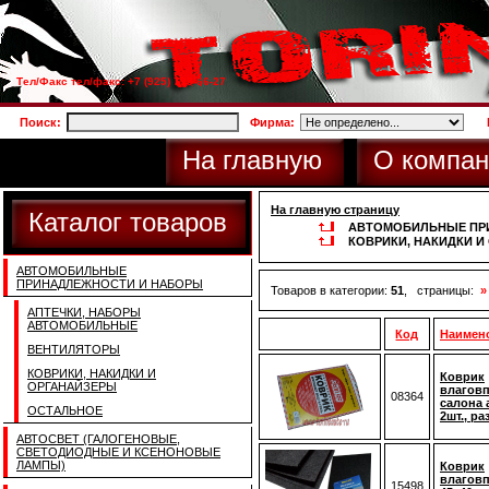
Тел/Факс тел/факс: +7 (925) 733-66-27
Поиск:
Фирма:
На главную
О компан
На главную страницу
Каталог товаров
АВТОМОБИЛЬНЫЕ ПР
КОВРИКИ, НАКИДКИ И
АВТОМОБИЛЬНЫЕ
ПРИНАДЛЕЖНОСТИ И НАБОРЫ
Товаров в категории:
51
, страницы:
»
АПТЕЧКИ, НАБОРЫ
АВТОМОБИЛЬНЫЕ
Код
Наимен
ВЕНТИЛЯТОРЫ
КОВРИКИ, НАКИДКИ И
Коврик
ОРГАНАЙЗЕРЫ
влагов
08364
салона 
ОСТАЛЬНОЕ
2шт., ра
АВТОСВЕТ (ГАЛОГЕНОВЫЕ,
СВЕТОДИОДНЫЕ И КСЕНОНОВЫЕ
ЛАМПЫ)
Коврик
влагов
15498