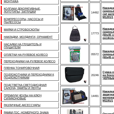
МОНТАЖА
Накидка
КОЛПАКИ ДЕКОРАТИВНЫЕ,
сиденье
ЛОГОТИПЫ, ЗАГЛУШКИ
14492
см) мат
М1201/1
КОМПРЕССОРЫ, НАСОСЫ И
ПЫЛЕСОСЫ
Накидка
МАЯКИ И СТРОБОСКОПЫ
сиденья
17773
(60х45 с
НАКЛАДКИ, МОЛДИНГИ, ОРНАМЕНТ
оксфор
НАСАДКИ НА ГЛУШИТЕЛЬ И
ГЛУШИТЕЛИ
Накидка
05572
сиденья
ОПЛЕТКИ НА РУЛЕВОЕ КОЛЕСО
(60х45 с
ПЕРЕХОДНИКИ НА РУЛЕВОЕ КОЛЕСО
ПЛЕНКА ТОНИРОВОЧНАЯ
Сумка-о
ПОДЛОКОТНИКИ И ПЕРЕХОДНИКИ К
20246
на боко
ПОДЛОКОТНИКАМ
ЧЕРНЫ
ПОДСТВЕТКА СВЕТОДИОДНАЯ
САЛОНА, ЛАМПЫ И ЛЕНТЫ
Накидка
защитна
ПРЕМИУМ ЧЕХЛЫ НА КЛЮЧ
14491
матери
СИЛИКОНОВЫЕ
М1191/1
РАЗЛИЧНЫЕ АКСЕССУАРЫ
РАМКИ ГОС. НОМЕРНОГО ЗНАКА
Органай