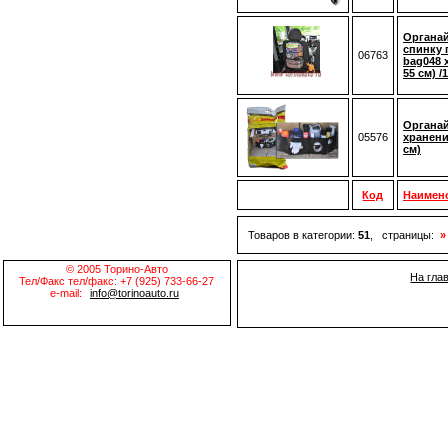
Органай
спинку 
06763
bag048 
55 см) /1
Органай
05576
хранени
см)
Код
Наимен
Товаров в категории:
51
, страницы:
»
© 2005 Торино-Авто
На гла
Тел/Факс тел/факс: +7 (925) 733-66-27
e-mail:
info@torinoauto.ru