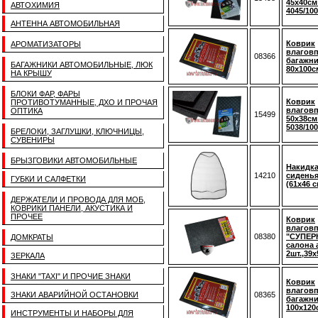
45х40см
АВТОХИМИЯ
4045/100
АНТЕННА АВТОМОБИЛЬНАЯ
Коврик
АРОМАТИЗАТОРЫ
влагов
08366
багажни
БАГАЖНИКИ АВТОМОБИЛЬНЫЕ, ЛЮК
80х100с
НА КРЫШУ
БЛОКИ ФАР, ФАРЫ
Коврик
ПРОТИВОТУМАННЫЕ, ДХО И ПРОЧАЯ
влагов
ОПТИКА
15499
50х38см
5038/100
БРЕЛОКИ, ЗАГЛУШКИ, КЛЮЧНИЦЫ,
СУВЕНИРЫ
БРЫЗГОВИКИ АВТОМОБИЛЬНЫЕ
Накидка
14210
сиденья
ГУБКИ И САЛФЕТКИ
(61х46 
ДЕРЖАТЕЛИ И ПРОВОДА ДЛЯ МОБ,
КОВРИКИ ПАНЕЛИ, АКУСТИКА И
ПРОЧЕЕ
Коврик
влагов
08380
"СУПЕР
ДОМКРАТЫ
салона 
2шт.,39х
ЗЕРКАЛА
ЗНАКИ "TAXI" И ПРОЧИЕ ЗНАКИ
Коврик
влагов
ЗНАКИ АВАРИЙНОЙ ОСТАНОВКИ
08365
багажни
100х120с
ИНСТРУМЕНТЫ И НАБОРЫ ДЛЯ