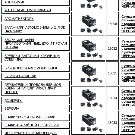
АВТОХИМИЯ
ручка-р
ЧЕРНЫЙ
АНТЕННА АВТОМОБИЛЬНАЯ
Сумка-о
АРОМАТИЗАТОРЫ
багажни
18008
отделен
БАГАЖНИКИ АВТОМОБИЛЬНЫЕ, ЛЮК
ручка-р
НА КРЫШУ
ЧЕРНЫЙ
БЛОКИ ФАР, ФАРЫ
Сумка-о
ПРОТИВОТУМАННЫЕ, ДХО И ПРОЧАЯ
багажни
ОПТИКА
18032
отделен
ручка-р
БРЕЛОКИ, ЗАГЛУШКИ, КЛЮЧНИЦЫ,
ЧЕРНЫЙ
СУВЕНИРЫ
Сумка-о
БРЫЗГОВИКИ АВТОМОБИЛЬНЫЕ
багажни
18031
отделен
ГУБКИ И САЛФЕТКИ
ручка-р
ЧЕРНЫЙ
ДЕРЖАТЕЛИ И ПРОВОДА ДЛЯ МОБ,
КОВРИКИ ПАНЕЛИ, АКУСТИКА И
Сумка-о
ПРОЧЕЕ
багажни
18034
отделен
ДОМКРАТЫ
ручка-р
ЧЕРНЫ
ЗЕРКАЛА
Сумка-о
ЗНАКИ "TAXI" И ПРОЧИЕ ЗНАКИ
багажни
18033
отделен
ЗНАКИ АВАРИЙНОЙ ОСТАНОВКИ
ручка-р
ЧЕРНЫЙ
ИНСТРУМЕНТЫ И НАБОРЫ ДЛЯ