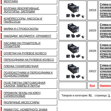
МОНТАЖА
Сумка-о
багажни
КОЛПАКИ ДЕКОРАТИВНЫЕ,
18018
отделен
ЛОГОТИПЫ, ЗАГЛУШКИ
ручка-р
ЧЕРНЫЙ
КОМПРЕССОРЫ, НАСОСЫ И
ПЫЛЕСОСЫ
Сумка-о
багажни
МАЯКИ И СТРОБОСКОПЫ
18029
отделен
ручка-р
НАКЛАДКИ, МОЛДИНГИ, ОРНАМЕНТ
ЧЕРНЫЙ
НАСАДКИ НА ГЛУШИТЕЛЬ И
Сумка-о
ГЛУШИТЕЛИ
багажни
18028
отделен
ОПЛЕТКИ НА РУЛЕВОЕ КОЛЕСО
ручка-р
ЧЕРНЫЙ
ПЕРЕХОДНИКИ НА РУЛЕВОЕ КОЛЕСО
Сумка-о
ПЛЕНКА ТОНИРОВОЧНАЯ
багажни
18022
отделен
ПОДЛОКОТНИКИ И ПЕРЕХОДНИКИ К
ручка-р
ПОДЛОКОТНИКАМ
ЧЕРНЫЙ
ПОДСТВЕТКА СВЕТОДИОДНАЯ
Код
Наимен
САЛОНА, ЛАМПЫ И ЛЕНТЫ
ПРЕМИУМ ЧЕХЛЫ НА КЛЮЧ
Товаров в категории:
51
, страницы:
1
СИЛИКОНОВЫЕ
РАЗЛИЧНЫЕ АКСЕССУАРЫ
РАМКИ ГОС. НОМЕРНОГО ЗНАКА