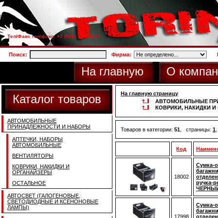
Тел/Факс тел/факс: +7 (925) 733-66-27
Поиск:
Фирма:
На главную
О компан
На главную страницу
Каталог товаров
АВТОМОБИЛЬНЫЕ ПР
КОВРИКИ, НАКИДКИ И
АВТОМОБИЛЬНЫЕ
ПРИНАДЛЕЖНОСТИ И НАБОРЫ
Товаров в категории:
51
, страницы:
1
АПТЕЧКИ, НАБОРЫ
АВТОМОБИЛЬНЫЕ
Код
Наимен
ВЕНТИЛЯТОРЫ
Сумка-о
КОВРИКИ, НАКИДКИ И
багажни
ОРГАНАЙЗЕРЫ
18002
отделен
ручка-р
ОСТАЛЬНОЕ
ЧЕРНЫ
АВТОСВЕТ (ГАЛОГЕНОВЫЕ,
СВЕТОДИОДНЫЕ И КСЕНОНОВЫЕ
Сумка-о
ЛАМПЫ)
багажни
17998
отделен