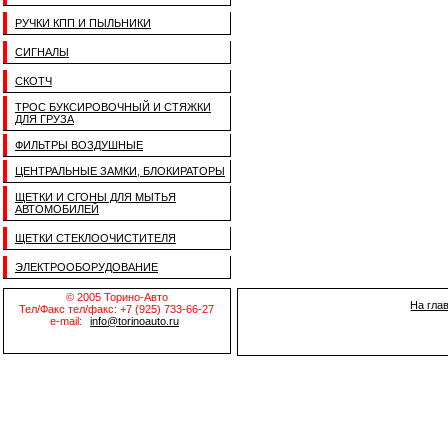
РУЧКИ КПП И ПЫЛЬНИКИ
СИГНАЛЫ
СКОТЧ
ТРОС БУКСИРОВОЧНЫЙ И СТЯЖКИ
ДЛЯ ГРУЗА
ФИЛЬТРЫ ВОЗДУШНЫЕ
ЦЕНТРАЛЬНЫЕ ЗАМКИ, БЛОКИРАТОРЫ
ЩЕТКИ И СГОНЫ ДЛЯ МЫТЬЯ
АВТОМОБИЛЕЙ
ЩЕТКИ СТЕКЛООЧИСТИТЕЛЯ
ЭЛЕКТРООБОРУДОВАНИЕ
© 2005 Торино-Авто
На гла
Тел/Факс тел/факс: +7 (925) 733-66-27
e-mail:
info@torinoauto.ru