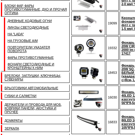
фпт с т
2,0 мм)
БЛОКИ ФАР, ФАРЫ
ПРОТИВОТУМАННЫЕ, ДХО И ПРОЧАЯ
ОПТИКА
Кронште
ДНЕВНЫЕ ХОДОВЫЕ ОГНИ
фонаре
19099
фпт с т
ЛИНЗЫ СВЕТОДИОДНЫЕ
1,5 мм)
НА "LADA"
НА ГРУЗОВЫЕ А/М
Фонарь
20W CIR
ПОВТОРИТЕЛИ УКАЗАТЕЯ
19332
2000 lm
ПОВОРОТА
17417
ФАРЫ ПРОТИВОТУМАННЫЕ
ФОНАРИ СВЕТОДИОДНЫЕ И
Фонарь
КРОНШТЕЙНЫ К НИМ
20W SQ 
18453
БЕЛЫЙ 
БРЕЛОКИ, ЗАГЛУШКИ, КЛЮЧНИЦЫ,
(квадра
СУВЕНИРЫ
c=8см, 
БРЫЗГОВИКИ АВТОМОБИЛЬНЫЕ
Фонарь
40LED 
ГУБКИ И САЛФЕТКИ
16030
изогнут
56*8*8,5
ДЕРЖАТЕЛИ И ПРОВОДА ДЛЯ МОБ,
КОВРИКИ ПАНЕЛИ, АКУСТИКА И
ПРОЧЕЕ
Фонарь
80LED 
ДОМКРАТЫ
16833
изогнут
105*8*8,
ЗЕРКАЛА