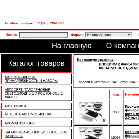
Тел/Факс тел/факс: +7 (925) 733-66-27
Поиск:
Фирма:
На главную
О компан
На главную страницу
Каталог товаров
БЛОКИ ФАР, ФАРЫ ПР
ФОНАРИ СВЕТОДИОДН
АВТОМОБИЛЬНЫЕ
ПРИНАДЛЕЖНОСТИ И НАБОРЫ
Товаров в категории:
142
, страницы:
АВТОСВЕТ (ГАЛОГЕНОВЫЕ,
СВЕТОДИОДНЫЕ И КСЕНОНОВЫЕ
Код
Наимен
ЛАМПЫ)
АВТОХИМИЯ
Кронште
фонаре
19098
фпт с т
АНТЕННА АВТОМОБИЛЬНАЯ
2,0 мм)
АРОМАТИЗАТОРЫ
Кронште
БАГАЖНИКИ АВТОМОБИЛЬНЫЕ, ЛЮК
фонаре
НА КРЫШУ
19097