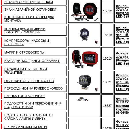
ЗНАКИ "TAXI" И ПРОЧИЕ ЗНАКИ
Фонарь
ЗНАКИ АВАРИЙНОЙ ОСТАНОВКИ
30W (A)
15012
(Круглая
LED-3 (9
ИНСТРУМЕНТЫ И НАБОРЫ ДЛЯ
МОНТАЖА
Фонарь
КОЛПАКИ ДЕКОРАТИВНЫЕ,
30W (AR
ЛОГОТИПЫ, ЗАГЛУШКИ
18519
чёрный
(Круглы
КОМПРЕССОРЫ, НАСОСЫ И
LED-3 (9
ПЫЛЕСОСЫ
МАЯКИ И СТРОБОСКОПЫ
Фонарь
30W (B)
15013
(Квадра
НАКЛАДКИ, МОЛДИНГИ, ОРНАМЕНТ
LED-3 (9
НАСАДКИ НА ГЛУШИТЕЛЬ И
ГЛУШИТЕЛИ
Фонарь
30W (C)
ОПЛЕТКИ НА РУЛЕВОЕ КОЛЕСО
18621
чёрный
(Квадрат
ПЕРЕХОДНИКИ НА РУЛЕВОЕ КОЛЕСО
LED-3 (9
ПЛЕНКА ТОНИРОВОЧНАЯ
Фонарь
9LED 27
ПОДЛОКОТНИКИ И ПЕРЕХОДНИКИ К
18627
светод
ПОДЛОКОТНИКАМ
круглый
96*96*5
ПОДСТВЕТКА СВЕТОДИОДНАЯ
САЛОНА, ЛАМПЫ И ЛЕНТЫ
Фонарь
9LED 27
ПРЕМИУМ ЧЕХЛЫ НА КЛЮЧ
18626
светод