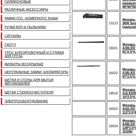
СИЛИКОНОВЫЕ
квадрат
96*96*5
РАЗЛИЧНЫЕ АКСЕССУАРЫ
РАМКИ ГОС. НОМЕРНОГО ЗНАКА
Фонарь
13123
36W Spo
(дальний
РУЧКИ КПП И ПЫЛЬНИКИ
СИГНАЛЫ
Фонарь
СКОТЧ
16021
A30LED 
81*2,5*4
ТРОС БУКСИРОВОЧНЫЙ И СТЯЖКИ
ДЛЯ ГРУЗА
ФИЛЬТРЫ ВОЗДУШНЫЕ
Фонарь
ЦЕНТРАЛЬНЫЕ ЗАМКИ, БЛОКИРАТОРЫ
16022
A36LED 
97*2,5*4
ЩЕТКИ И СГОНЫ ДЛЯ МЫТЬЯ
АВТОМОБИЛЕЙ
Фонарь
ЩЕТКИ СТЕКЛООЧИСТИТЕЛЯ
18518
A3LED9W
10*2,5*4
ЭЛЕКТРООБОРУДОВАНИЕ
Фонарь
16023
A42LED 
112*2,5*
Фонарь
A48LED 
16024
128*2,5*
15340)