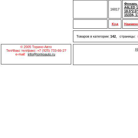
Фонарь
A6LED 1
16017
18,5*2,5
15334, 1
Код
Наимен
Товаров в категории:
142
, страницы:
© 2005 Торино-Авто
Н
Тел/Факс тел/факс: +7 (925) 733-66-27
e-mail:
info@torinoauto.ru