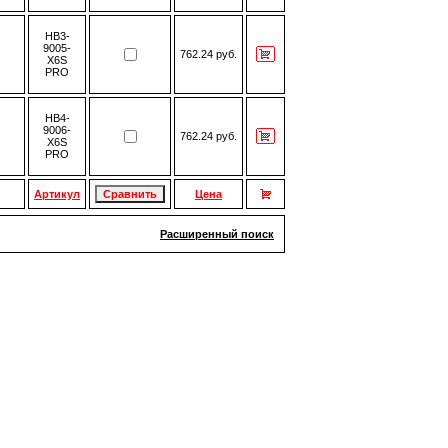
HB3-
9005-
762.24 руб.
X6S
PRO
HB4-
9006-
762.24 руб.
X6S
PRO
Артикул
Цена
Расширенный поиск