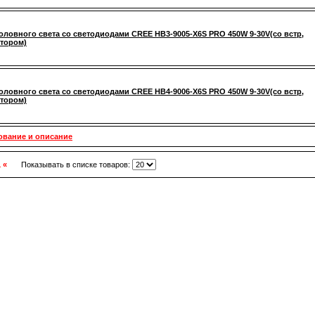
оловного света со светодиодами CREE HB3-9005-X6S PRO 450W 9-30V(со встр,
тором)
оловного света со светодиодами CREE HB4-9006-X6S PRO 450W 9-30V(со встр,
тором)
ование и описание
1 «
Показывать в списке товаров: