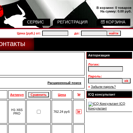
В корзине:
0 товаров
На сумму:
0.00 руб.
СЕРВИС
РЕГИСТРАЦИЯ
КОРЗИНА
Цена (руб.) от:
до:
онтакты
Авторизация
Логин:
Пароль:
Расширенный поиск
»
Забыли пароль?
ICQ консультант
Артикул
Цена
ICQ
Консультант
H1-X6S
762.24 руб.
PRO