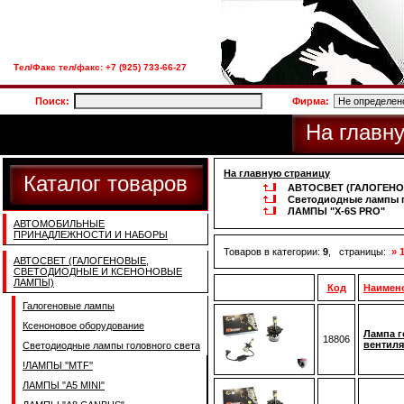
Тел/Факс тел/факс: +7 (925) 733-66-27
Поиск:
Фирма:
На главн
На главную страницу
Каталог товаров
АВТОСВЕТ (ГАЛОГЕН
Светодиодные лампы г
ЛАМПЫ "X-6S PRO"
АВТОМОБИЛЬНЫЕ
ПРИНАДЛЕЖНОСТИ И НАБОРЫ
Товаров в категории:
9
, страницы:
» 
АВТОСВЕТ (ГАЛОГЕНОВЫЕ,
СВЕТОДИОДНЫЕ И КСЕНОНОВЫЕ
ЛАМПЫ)
Код
Наимен
Галогеновые лампы
Ксеноновое оборудование
Лампа г
18806
вентиля
Светодиодные лампы головного света
!ЛАМПЫ ''MTF''
ЛАМПЫ "A5 MINI"