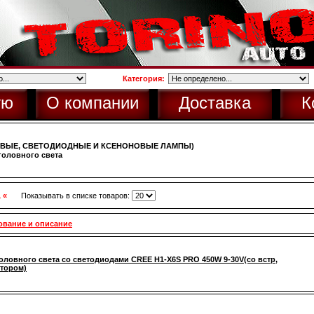
Категория:
ую
О компании
Доставка
К
ОВЫЕ, СВЕТОДИОДНЫЕ И КСЕНОНОВЫЕ ЛАМПЫ)
оловного света
1 «
Показывать в списке товаров:
ование и описание
оловного света со светодиодами CREE H1-X6S PRO 450W 9-30V(со встр,
тором)