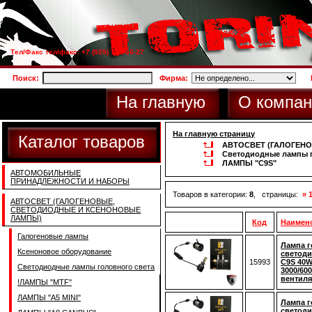
Тел/Факс тел/факс: +7 (925) 733-66-27
Поиск:
Фирма:
На главную
О компан
На главную страницу
Каталог товаров
АВТОСВЕТ (ГАЛОГЕН
Светодиодные лампы г
ЛАМПЫ "C9S"
АВТОМОБИЛЬНЫЕ
ПРИНАДЛЕЖНОСТИ И НАБОРЫ
Товаров в категории:
8
, страницы:
» 
АВТОСВЕТ (ГАЛОГЕНОВЫЕ,
СВЕТОДИОДНЫЕ И КСЕНОНОВЫЕ
ЛАМПЫ)
Код
Наимен
Галогеновые лампы
Лампа г
Ксеноновое оборудование
светоди
15993
C9S 40W
Светодиодные лампы головного света
3000/600
вентиля
!ЛАМПЫ ''MTF''
ЛАМПЫ "A5 MINI"
Лампа г
светоди