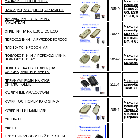
МАЯКИ И СТРОБОСКОПЫ
Чехол 
ключ-б
20549
Lexus 2
НАКЛАДКИ, МОЛДИНГИ, ОРНАМЕНТ
GS, ES30
ES200, 
НАСАДКИ НА ГЛУШИТЕЛЬ И
ГЛУШИТЕЛИ
Чехол 
ключ-б
ОПЛЕТКИ НА РУЛЕВОЕ КОЛЕСО
20544
Mazda 2
открыва
ПЕРЕХОДНИКИ НА РУЛЕВОЕ КОЛЕСО
BM, 6 GJ
ПЛЕНКА ТОНИРОВОЧНАЯ
ПОДЛОКОТНИКИ И ПЕРЕХОДНИКИ К
Чехол 
ПОДЛОКОТНИКАМ
20547
ключ-б
Mercede
ПОДСТВЕТКА СВЕТОДИОДНАЯ
САЛОНА, ЛАМПЫ И ЛЕНТЫ
ПРЕМИУМ ЧЕХЛЫ НА КЛЮЧ
Чехол 
СИЛИКОНОВЫЕ
21104
ключ-б
Tank 300
РАЗЛИЧНЫЕ АКСЕССУАРЫ
РАМКИ ГОС. НОМЕРНОГО ЗНАКА
Чехол 
ключ-б
20541
Toyota 
РУЧКИ КПП И ПЫЛЬНИКИ
открыва
(Highla
СИГНАЛЫ
СКОТЧ
ТРОС БУКСИРОВОЧНЫЙ И СТЯЖКИ