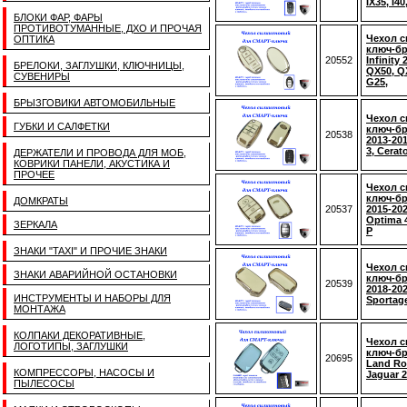
IX35, I40
БЛОКИ ФАР, ФАРЫ
ПРОТИВОТУМАННЫЕ, ДХО И ПРОЧАЯ
Чехол 
ОПТИКА
ключ-б
20552
Infinity
БРЕЛОКИ, ЗАГЛУШКИ, КЛЮЧНИЦЫ,
QX50, Q
СУВЕНИРЫ
G25,
БРЫЗГОВИКИ АВТОМОБИЛЬНЫЕ
Чехол 
ГУБКИ И САЛФЕТКИ
ключ-б
20538
2013-201
3, Cerato
ДЕРЖАТЕЛИ И ПРОВОДА ДЛЯ МОБ,
КОВРИКИ ПАНЕЛИ, АКУСТИКА И
ПРОЧЕЕ
Чехол 
ключ-б
ДОМКРАТЫ
20537
2015-202
Optima 4
ЗЕРКАЛА
P
ЗНАКИ "TAXI" И ПРОЧИЕ ЗНАКИ
Чехол 
ЗНАКИ АВАРИЙНОЙ ОСТАНОВКИ
ключ-б
20539
2018-202
ИНСТРУМЕНТЫ И НАБОРЫ ДЛЯ
Sportage
МОНТАЖА
КОЛПАКИ ДЕКОРАТИВНЫЕ,
Чехол 
ЛОГОТИПЫ, ЗАГЛУШКИ
ключ-б
20695
Land Ro
КОМПРЕССОРЫ, НАСОСЫ И
Jaguar 2
ПЫЛЕСОСЫ