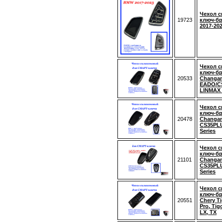
Чехол 
19723
ключ-б
2017-20
Чехол 
ключ-б
20533
Changan
EADO/C
LINMAX
Чехол 
ключ-б
20478
Changan
CS35PLU
Series
Чехол 
ключ-б
21101
Changan
CS35PLU
Series
Чехол 
ключ-б
20551
Chery Ti
Pro, Tig
LX, TX