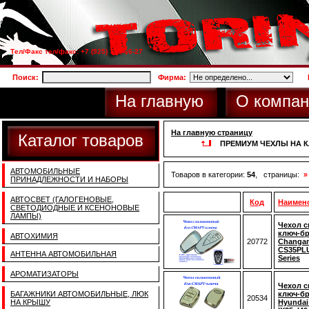
Тел/Факс тел/факс: +7 (925) 733-66-27
Поиск:
Фирма:
На главную
О компан
На главную страницу
Каталог товаров
ПРЕМИУМ ЧЕХЛЫ НА 
АВТОМОБИЛЬНЫЕ
Товаров в категории:
54
, страницы:
»
ПРИНАДЛЕЖНОСТИ И НАБОРЫ
АВТОСВЕТ (ГАЛОГЕНОВЫЕ,
Код
Наимен
СВЕТОДИОДНЫЕ И КСЕНОНОВЫЕ
ЛАМПЫ)
Чехол 
ключ-б
АВТОХИМИЯ
20772
Changan
CS35PLU
АНТЕННА АВТОМОБИЛЬНАЯ
Series
АРОМАТИЗАТОРЫ
Чехол 
БАГАЖНИКИ АВТОМОБИЛЬНЫЕ, ЛЮК
ключ-б
20534
НА КРЫШУ
Hyundai 