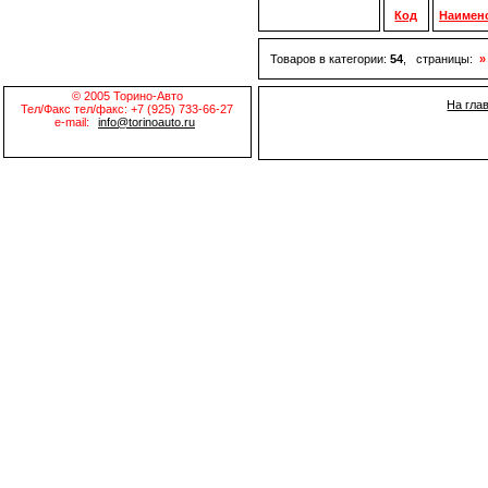
Код
Наимен
Товаров в категории:
54
, страницы:
»
© 2005 Торино-Авто
На гла
Тел/Факс тел/факс: +7 (925) 733-66-27
e-mail:
info@torinoauto.ru