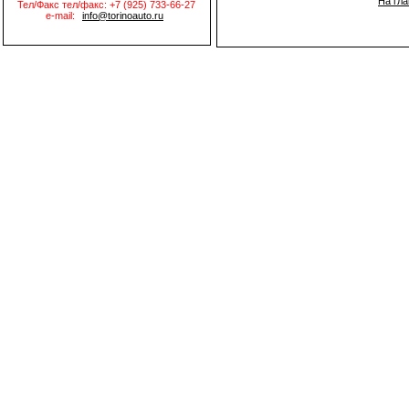
На гл
Тел/Факс тел/факс: +7 (925) 733-66-27
e-mail:
info@torinoauto.ru