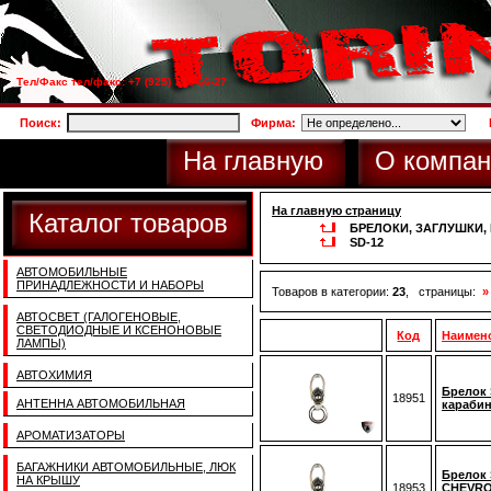
Тел/Факс тел/факс: +7 (925) 733-66-27
Поиск:
Фирма:
На главную
О компан
На главную страницу
Каталог товаров
БРЕЛОКИ, ЗАГЛУШКИ
SD-12
АВТОМОБИЛЬНЫЕ
ПРИНАДЛЕЖНОСТИ И НАБОРЫ
Товаров в категории:
23
, страницы:
»
АВТОСВЕТ (ГАЛОГЕНОВЫЕ,
СВЕТОДИОДНЫЕ И КСЕНОНОВЫЕ
Код
Наимен
ЛАМПЫ)
АВТОХИМИЯ
Брелок 
18951
АНТЕННА АВТОМОБИЛЬНАЯ
карабин
АРОМАТИЗАТОРЫ
БАГАЖНИКИ АВТОМОБИЛЬНЫЕ, ЛЮК
Брелок 
НА КРЫШУ
18953
CHEVRO