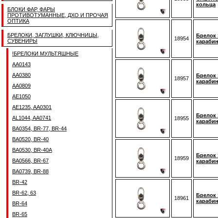
кольца
БЛОКИ ФАР, ФАРЫ
ПРОТИВОТУМАННЫЕ, ДХО И ПРОЧАЯ
ОПТИКА
БРЕЛОКИ, ЗАГЛУШКИ, КЛЮЧНИЦЫ,
Брелок 
18954
СУВЕНИРЫ
карабин
!БРЕЛОКИ МУЛЬТЯШНЫЕ
AA0143
AA0380
Брелок 
18957
карабин
AA0809
AE1050
AE1235, AA0301
Брелок 
AL1044, AA0741
18955
карабин
BA0354, BR-77, BR-44
BA0520, BR-40
BA0530, BR-40A
Брелок S
18959
BA0566, BR-67
карабин
BA0739, BR-88
BR-42
BR-62, 63
Брелок 
18961
карабин
BR-64
BR-65