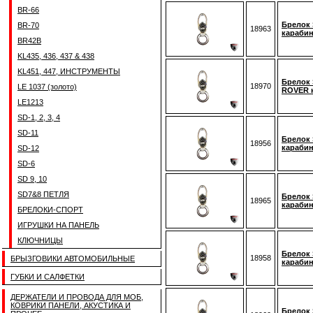
BR-66
Брелок 
BR-70
18963
карабин
BR42B
KL435, 436, 437 & 438
KL451, 447, ИНСТРУМЕНТЫ
Брелок 
18970
LE 1037 (золото)
ROVER 
LE1213
SD-1, 2, 3, 4
SD-11
Брелок 
18956
карабин
SD-12
SD-6
SD 9, 10
SD7&8 ПЕТЛЯ
Брелок 
18965
карабин
БРЕЛОКИ-СПОРТ
ИГРУШКИ НА ПАНЕЛЬ
КЛЮЧНИЦЫ
Брелок
18958
БРЫЗГОВИКИ АВТОМОБИЛЬНЫЕ
карабин
ГУБКИ И САЛФЕТКИ
ДЕРЖАТЕЛИ И ПРОВОДА ДЛЯ МОБ,
КОВРИКИ ПАНЕЛИ, АКУСТИКА И
Брелок 