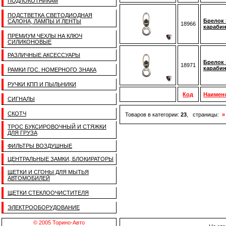
ПОДЛОКОТНИКАМ
ПОДСТВЕТКА СВЕТОДИОДНАЯ
Брелок 
САЛОНА, ЛАМПЫ И ЛЕНТЫ
18966
карабин
ПРЕМИУМ ЧЕХЛЫ НА КЛЮЧ
СИЛИКОНОВЫЕ
РАЗЛИЧНЫЕ АКСЕССУАРЫ
Брелок 
18971
карабин
РАМКИ ГОС. НОМЕРНОГО ЗНАКА
РУЧКИ КПП И ПЫЛЬНИКИ
Код
Наимен
СИГНАЛЫ
СКОТЧ
Товаров в категории:
23
, страницы:
»
ТРОС БУКСИРОВОЧНЫЙ И СТЯЖКИ
ДЛЯ ГРУЗА
ФИЛЬТРЫ ВОЗДУШНЫЕ
ЦЕНТРАЛЬНЫЕ ЗАМКИ, БЛОКИРАТОРЫ
ЩЕТКИ И СГОНЫ ДЛЯ МЫТЬЯ
АВТОМОБИЛЕЙ
ЩЕТКИ СТЕКЛООЧИСТИТЕЛЯ
ЭЛЕКТРООБОРУДОВАНИЕ
© 2005 Торино-Авто