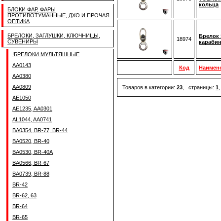
кольца
БЛОКИ ФАР, ФАРЫ
ПРОТИВОТУМАННЫЕ, ДХО И ПРОЧАЯ
ОПТИКА
БРЕЛОКИ, ЗАГЛУШКИ, КЛЮЧНИЦЫ,
Брелок 
18974
СУВЕНИРЫ
карабин
!БРЕЛОКИ МУЛЬТЯШНЫЕ
AA0143
Код
Наимен
AA0380
AA0809
Товаров в категории:
23
, страницы:
1
AE1050
AE1235, AA0301
AL1044, AA0741
BA0354, BR-77, BR-44
BA0520, BR-40
BA0530, BR-40A
BA0566, BR-67
BA0739, BR-88
BR-42
BR-62, 63
BR-64
BR-65