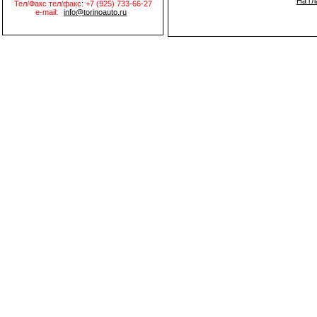
На г
Тел/Факс тел/факс: +7 (925) 733-66-27
e-mail:
info@torinoauto.ru