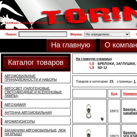
Тел/Факс тел/факс: +7 (925) 733-66-27
Поиск:
Фирма:
На главную
О компан
На главную страницу
Каталог товаров
БРЕЛОКИ, ЗАГЛУШКИ
SD-12
АВТОМОБИЛЬНЫЕ
ПРИНАДЛЕЖНОСТИ И НАБОРЫ
Товаров в категории:
23
, страницы:
1
АВТОСВЕТ (ГАЛОГЕНОВЫЕ,
СВЕТОДИОДНЫЕ И КСЕНОНОВЫЕ
Код
Наимен
ЛАМПЫ)
АВТОХИМИЯ
Брелок 
18972
АНТЕННА АВТОМОБИЛЬНАЯ
карабин
АРОМАТИЗАТОРЫ
БАГАЖНИКИ АВТОМОБИЛЬНЫЕ, ЛЮК
Брелок 
НА КРЫШУ
18973
VOLKSW