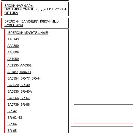
БЛОКИ ФАР, ФАРЫ
ПРОТИВОТУМАННЫЕ, ДХО И ПРОЧАЯ
ОПТИКА
БРЕЛОКИ, ЗАГЛУШКИ, КЛЮЧНИЦЫ,
СУВЕНИРЫ
!БРЕЛОКИ МУЛЬТЯШНЫЕ
AA0143
AA0380
AA0809
AE1050
AE1235, AA0301
AL1044, AA0741
BA0354, BR-77, BR-44
BA0520, BR-40
BA0530, BR-40A
BA0566, BR-67
BA0739, BR-88
BR-42
BR-62, 63
BR-64
BR-65