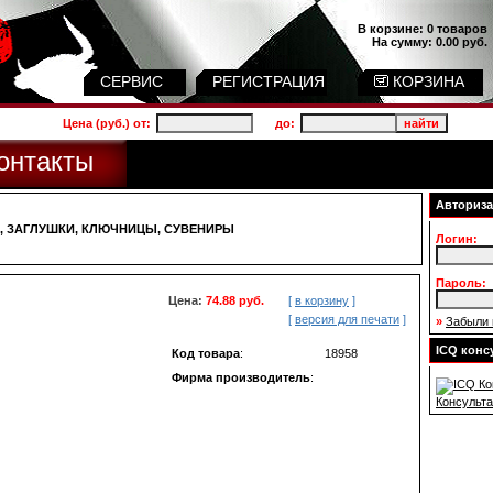
В корзине:
0 товаров
На сумму:
0.00 руб.
СЕРВИС
РЕГИСТРАЦИЯ
КОРЗИНА
Цена (руб.) от:
до:
онтакты
Авториз
, ЗАГЛУШКИ, КЛЮЧНИЦЫ, СУВЕНИРЫ
Логин:
Пароль:
Цена:
74.88 руб.
[
в корзину
]
[
версия для печати
]
»
Забыли 
ICQ конс
Код товара
:
18958
Фирма производитель
:
Консульта