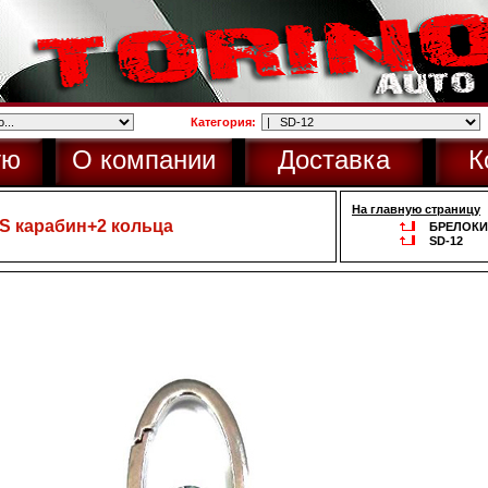
Категория:
ую
О компании
Доставка
К
На главную страницу
S карабин+2 кольца
БРЕЛОКИ
SD-12