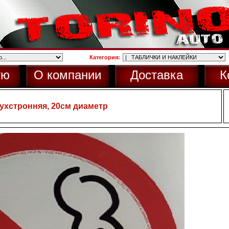
Категория:
ую
О компании
Доставка
К
вухстронняя, 20см диаметр