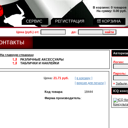
В корзине:
0 товаров
На сумму:
0.00 руб.
СЕРВИС
РЕГИСТРАЦИЯ
КОРЗИНА
Цена (руб.) от:
до:
онтакты
Авториз
На главную страницу
РАЗЛИЧНЫЕ АКСЕССУАРЫ
Логин:
ТАБЛИЧКИ И НАКЛЕЙКИ
Пароль:
Цена:
21.71 руб.
[
в корзину
]
[
версия для печати
]
»
Забыли 
ICQ конс
Код товара
:
18444
Фирма производитель
:
Консульта