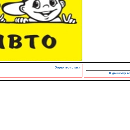
Характеристики
К данному т