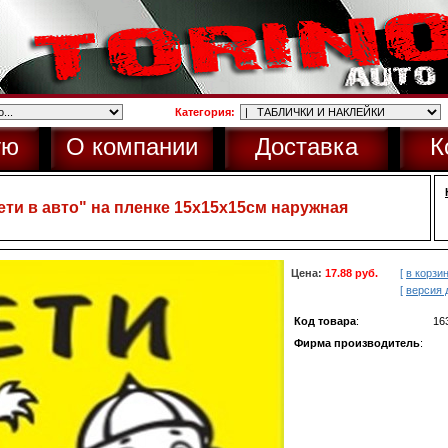
Категория:
ую
О компании
Доставка
К
ети в авто" на пленке 15х15х15см наружная
Цена:
17.88 руб.
[
в корзи
[
версия 
Код товара
:
16
Фирма производитель
: