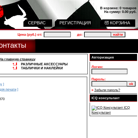
В корзине:
0 товаров
На сумму:
0.00 руб.
СЕРВИС
РЕГИСТРАЦИЯ
КОРЗИНА
Цена (руб.) от:
до:
онтакты
Авторизация
На главную страницу
РАЗЛИЧНЫЕ АКСЕССУАРЫ
Логин:
ТАБЛИЧКИ И НАКЛЕЙКИ
Пароль:
ну
]
для печати
]
»
Забыли пароль?
ICQ консультант
370
ICQ
Консультант