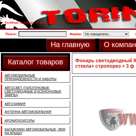
Тел/Факс тел/факс: +7 (925) 733-66-27
Поиск:
Фирма:
На главную
О компан
Каталог товаров
Фонарь светодиодный X
стекла+ стропорез + 3 ф
АВТОМОБИЛЬНЫЕ
ПРИНАДЛЕЖНОСТИ И НАБОРЫ
АВТОСВЕТ (ГАЛОГЕНОВЫЕ,
СВЕТОДИОДНЫЕ И КСЕНОНОВЫЕ
ЛАМПЫ)
АВТОХИМИЯ
АНТЕННА АВТОМОБИЛЬНАЯ
АРОМАТИЗАТОРЫ
БАГАЖНИКИ АВТОМОБИЛЬНЫЕ, ЛЮК
НА КРЫШУ