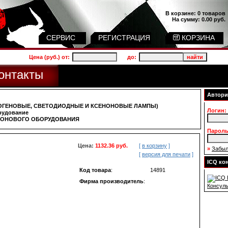
В корзине:
0 товаров
На сумму:
0.00 руб.
СЕРВИС
РЕГИСТРАЦИЯ
КОРЗИНА
Цена (руб.) от:
до:
онтакты
Автори
ЛОГЕНОВЫЕ, СВЕТОДИОДНЫЕ И КСЕНОНОВЫЕ ЛАМПЫ)
Логин:
рудование
НОНОВОГО ОБОРУДОВАНИЯ
Пароль
Цена:
1132.36 руб.
[
в корзину
]
»
Забыл
[
версия для печати
]
ICQ ко
Код товара
:
14891
Фирма производитель
:
Консуль