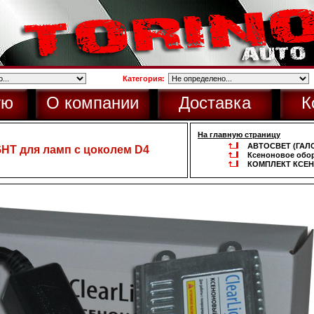
Категория:
ую
О компании
Доставка
К
На главную страницу
АВТОСВЕТ (ГА
HT для ламп с цоколем D4
Ксеноновое обо
КОМПЛЕКТ КСЕ