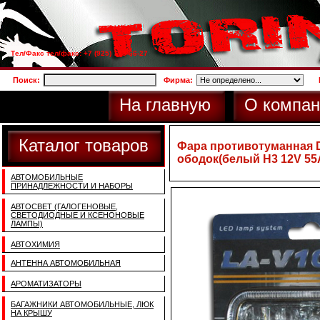
Тел/Факс тел/факс: +7 (925) 733-66-27
Поиск:
Фирма:
На главную
О компан
Каталог товаров
Фара противотуманная D
ободок(белый H3 12V 55
АВТОМОБИЛЬНЫЕ
ПРИНАДЛЕЖНОСТИ И НАБОРЫ
АВТОСВЕТ (ГАЛОГЕНОВЫЕ,
СВЕТОДИОДНЫЕ И КСЕНОНОВЫЕ
ЛАМПЫ)
АВТОХИМИЯ
АНТЕННА АВТОМОБИЛЬНАЯ
АРОМАТИЗАТОРЫ
БАГАЖНИКИ АВТОМОБИЛЬНЫЕ, ЛЮК
НА КРЫШУ