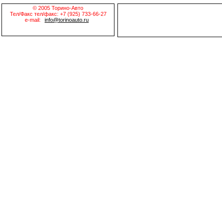
© 2005 Торино-Авто
Тел/Факс тел/факс: +7 (925) 733-66-27
e-mail:
info@torinoauto.ru