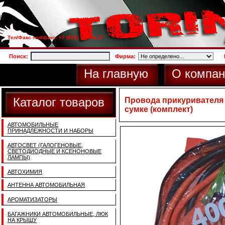
Тел/Факс тел/факс: +7 (925) 733-66-27
Поиск:
Фирма:
На главную
О компан
Каталог товаров
Провода прикуривателя 
сумке (комплект)
АВТОМОБИЛЬНЫЕ
ПРИНАДЛЕЖНОСТИ И НАБОРЫ
АВТОСВЕТ (ГАЛОГЕНОВЫЕ,
СВЕТОДИОДНЫЕ И КСЕНОНОВЫЕ
ЛАМПЫ)
АВТОХИМИЯ
АНТЕННА АВТОМОБИЛЬНАЯ
АРОМАТИЗАТОРЫ
БАГАЖНИКИ АВТОМОБИЛЬНЫЕ, ЛЮК
НА КРЫШУ