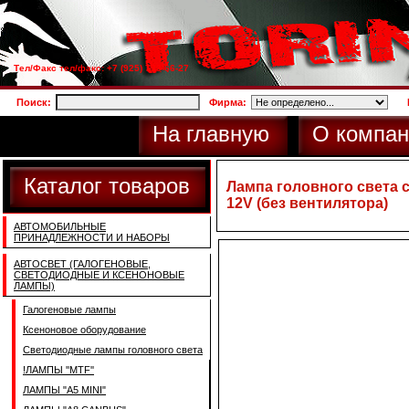
Тел/Факс тел/факс: +7 (925) 733-66-27
Поиск:
Фирма:
На главную
О компан
Каталог товаров
Лампа головного света 
12V (без вентилятора)
АВТОМОБИЛЬНЫЕ
ПРИНАДЛЕЖНОСТИ И НАБОРЫ
АВТОСВЕТ (ГАЛОГЕНОВЫЕ,
СВЕТОДИОДНЫЕ И КСЕНОНОВЫЕ
ЛАМПЫ)
Галогеновые лампы
Ксеноновое оборудование
Светодиодные лампы головного света
!ЛАМПЫ ''MTF''
ЛАМПЫ "A5 MINI"