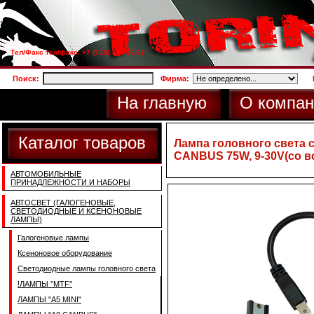
Тел/Факс тел/факс: +7 (925) 733-66-27
Поиск:
Фирма:
На главную
О компан
Каталог товаров
Лампа головного света 
CANBUS 75W, 9-30V(со в
АВТОМОБИЛЬНЫЕ
ПРИНАДЛЕЖНОСТИ И НАБОРЫ
АВТОСВЕТ (ГАЛОГЕНОВЫЕ,
СВЕТОДИОДНЫЕ И КСЕНОНОВЫЕ
ЛАМПЫ)
Галогеновые лампы
Ксеноновое оборудование
Светодиодные лампы головного света
!ЛАМПЫ ''MTF''
ЛАМПЫ "A5 MINI"