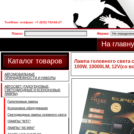
Тел/Факс тел/факс: +7 (925) 733-66-27
Поиск:
Фирма:
На главн
Каталог товаров
Лампа головного света
100W, 10000LM, 12V(со в
АВТОМОБИЛЬНЫЕ
ПРИНАДЛЕЖНОСТИ И НАБОРЫ
АВТОСВЕТ (ГАЛОГЕНОВЫЕ,
СВЕТОДИОДНЫЕ И КСЕНОНОВЫЕ
ЛАМПЫ)
Галогеновые лампы
Ксеноновое оборудование
Светодиодные лампы головного света
!ЛАМПЫ ''MTF''
ЛАМПЫ "A5 MINI"