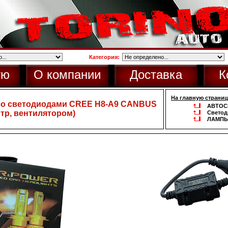
Категория:
ую
О компании
Доставка
К
На главную страниц
 со светодиодами CREE H8-A9 CANBUS
АВТОС
стр, вентилятором)
Светод
ЛАМПЫ