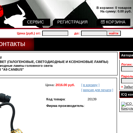
В корзине:
0 товаров
На сумму:
0.00 руб.
СЕРВИС
РЕГИСТРАЦИЯ
КОРЗИНА
Цена (руб.) от:
до:
онтакты
Автори
у
ВЕТ (ГАЛОГЕНОВЫЕ, СВЕТОДИОДНЫЕ И КСЕНОНОВЫЕ ЛАМПЫ)
Логин:
иодные лампы головного света
 "A9 CANBUS"
Пароль
Цена:
2016.00 руб.
[
в корзину
]
»
Забыл
[
версия для печати
]
ICQ ко
Код товара
:
20139
Фирма производитель
:
Консул