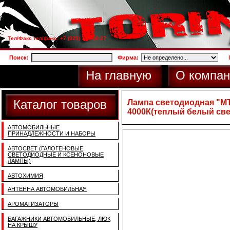
Тел/Факс тел/факс: +7 (925) 733-66-27
Поиск:
Фирма:
На главную
О компан
Каталог товаров
Лампа светодиодная "MTF
4000К(теплый белый све
АВТОМОБИЛЬНЫЕ
ПРИНАДЛЕЖНОСТИ И НАБОРЫ
АВТОСВЕТ (ГАЛОГЕНОВЫЕ,
СВЕТОДИОДНЫЕ И КСЕНОНОВЫЕ
ЛАМПЫ)
АВТОХИМИЯ
АНТЕННА АВТОМОБИЛЬНАЯ
АРОМАТИЗАТОРЫ
БАГАЖНИКИ АВТОМОБИЛЬНЫЕ, ЛЮК
НА КРЫШУ