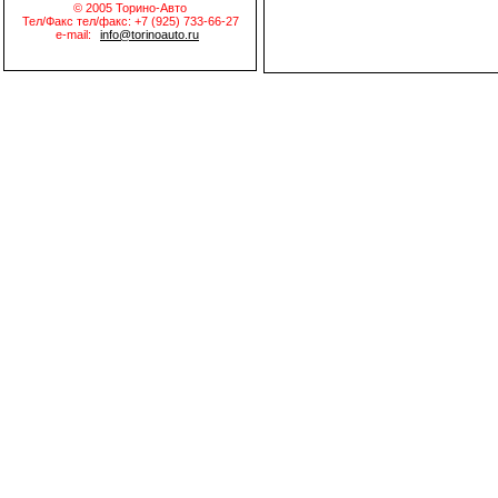
© 2005 Торино-Авто
Тел/Факс тел/факс: +7 (925) 733-66-27
e-mail:
info@torinoauto.ru