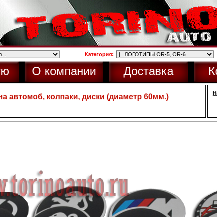
Категория:
ую
О компании
Доставка
К
Н
а автомоб, колпаки, диски (диаметр 60мм.)