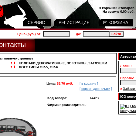
В корзине:
0 товаров
На сумму:
0.00 руб.
СЕРВИС
РЕГИСТРАЦИЯ
КОРЗИНА
Цена (руб.) от:
до:
онтакты
Авториз
а главную страницу
КОЛПАКИ ДЕКОРАТИВНЫЕ, ЛОГОТИПЫ, ЗАГЛУШКИ
Логин:
ЛОГОТИПЫ OR-5, OR-6
Пароль:
Цена:
88.70 руб.
[
в корзину
]
[
версия для печати
]
»
Забыли 
ICQ конс
Код товара
:
14423
Фирма производитель
:
Консульта