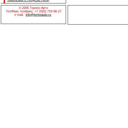
ЭМБЛЕМЫ С ПОДСВЕТКОЙ
© 2005 Торино-Авто
Тел/Факс тел/факс: +7 (925) 733-66-27
e-mail:
info@torinoauto.ru