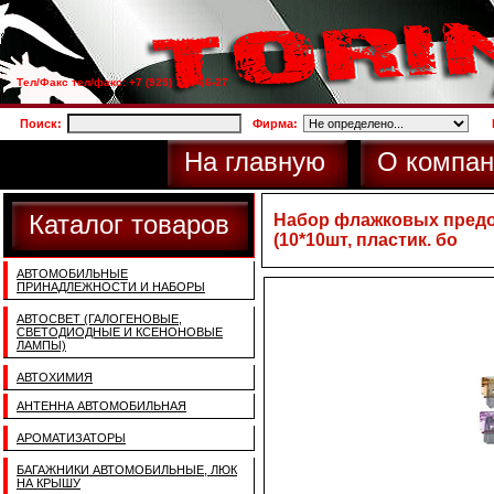
Тел/Факс тел/факс: +7 (925) 733-66-27
Поиск:
Фирма:
На главную
О компан
Каталог товаров
Набор флажковых предох
(10*10шт, пластик. бо
АВТОМОБИЛЬНЫЕ
ПРИНАДЛЕЖНОСТИ И НАБОРЫ
АВТОСВЕТ (ГАЛОГЕНОВЫЕ,
СВЕТОДИОДНЫЕ И КСЕНОНОВЫЕ
ЛАМПЫ)
АВТОХИМИЯ
АНТЕННА АВТОМОБИЛЬНАЯ
АРОМАТИЗАТОРЫ
БАГАЖНИКИ АВТОМОБИЛЬНЫЕ, ЛЮК
НА КРЫШУ