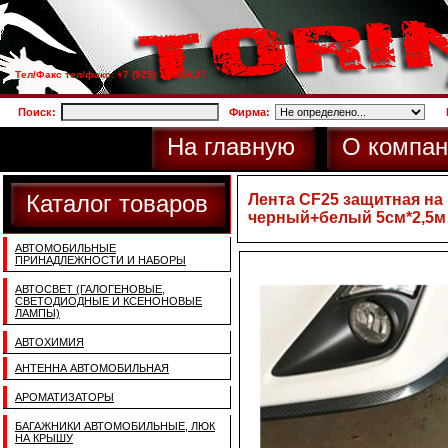
Тел/Факс тел/факс: +7 (925) 733-66-27
Поиск:
Фирма:
На главную
О компан
Каталог товаров
Лента CF25 защитная н
черный+белый 5см*2,5м
АВТОМОБИЛЬНЫЕ
ПРИНАДЛЕЖНОСТИ И НАБОРЫ
АВТОСВЕТ (ГАЛОГЕНОВЫЕ,
СВЕТОДИОДНЫЕ И КСЕНОНОВЫЕ
ЛАМПЫ)
АВТОХИМИЯ
АНТЕННА АВТОМОБИЛЬНАЯ
АРОМАТИЗАТОРЫ
БАГАЖНИКИ АВТОМОБИЛЬНЫЕ, ЛЮК
НА КРЫШУ