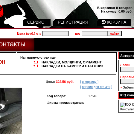
В корзине:
0 товаров
На сумму:
0.00 руб.
СЕРВИС
РЕГИСТРАЦИЯ
КОРЗИНА
Цена (руб.) от:
до:
онтакты
Авториз
На главную страницу
ОН
НАКЛАДКИ, МОЛДИНГИ, ОРНАМЕНТ
Логин:
НАКЛАДКИ НА БАМПЕР И БАГАЖНИК
Пароль:
Цена:
322.56 руб.
[
в корзину
]
[
версия для печати
]
»
Забыли
ICQ кон
Код товара
:
17516
Фирма производитель
:
Консульт