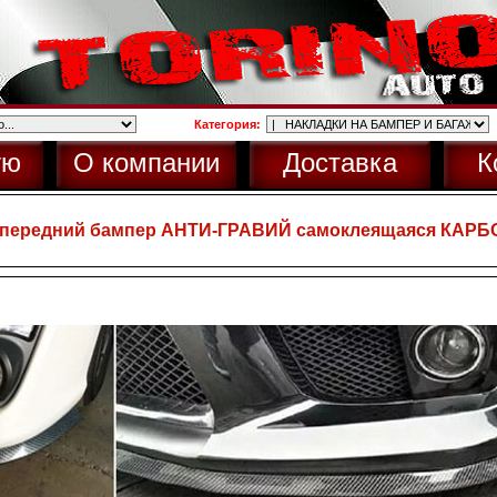
Категория:
ую
О компании
Доставка
К
а передний бампер АНТИ-ГРАВИЙ самоклеящаяся КАРБ