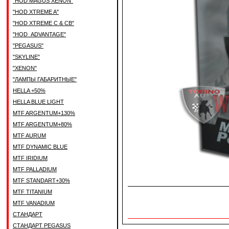
"HOD MAGUS XENON"
"HOD XTREME A"
"HOD XTREME C & CB"
"HOD_ADVANTAGE"
"PEGASUS"
"SKYLINE"
"XENON"
"ЛАМПЫ ГАБАРИТНЫЕ"
HELLA +50%
HELLA BLUE LIGHT
MTF ARGENTUM+130%
MTF ARGENTUM+80%
MTF AURUM
MTF DYNAMIC BLUE
MTF IRIDIUM
MTF PALLADIUM
MTF STANDART+30%
MTF TITANIUM
MTF VANADIUM
СТАНДАРТ
СТАНДАРТ PEGASUS