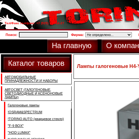
Тел/Факс тел/факс: +7 (925) 733-66-27
Поиск:
Фирма:
На главную
О компан
Каталог товаров
Лампы галогеновые H4-Y
АВТОМОБИЛЬНЫЕ
ПРИНАДЛЕЖНОСТИ И НАБОРЫ
АВТОСВЕТ (ГАЛОГЕНОВЫЕ,
СВЕТОДИОДНЫЕ И КСЕНОНОВЫЕ
ЛАМПЫ)
Галогеновые лампы
!OSRAM&SPECTRUM
!TORINO AUTO (кварцевое стекло)
"F-9 BOX"
"HOD LUMAX"